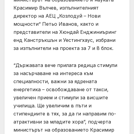
Красимир Вълчев, изпълнителният
директор на АЕЦ „Козлодуй – Нови
мощности“ Петьо Иванов, както и
представители на Хюндай Енджиниъринг
енд Канстръкшън и Уестингхаус, избрани
за изпълнители на проекта за 7 и 8 блок.
“Държавата вече прилага редица стимули
за насърчаване на интереса към
специалности, важни за ядрената
енергетика – освобождаване от такси,
увеличен прием и стимули за висшите
училища. Ще увеличим в пъти и
стипендиите в тях, за да ги направим по-
атрактивни за младите хора”, подчерта
министърът на образованието Красимир