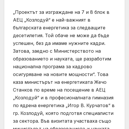
„Проектът за изграждане на 7 и 8 блок в
АЕЦ „Козлодуй“ е най-важният в
българската енергетика за следващите
десетилетия. Той обаче не може да бъде
успешен, без да имаме нужните кадри.
Затова, заедно с Министерството на
образованието и науката, ще разработим
национална програма за кадрово
осигуряване на новите мощности“. Това
каза министърът на енергетиката Жечо
Станков по време на посещение в АЕЦ
„Козлодуй“ и в професионалната гимназия
по ядрена енергетика „Игор В. Курчатов“ в
гр. Козлодуй, която подготвя специалисти
за сектора. Във визитата участваха също
министърът на образованието и науката