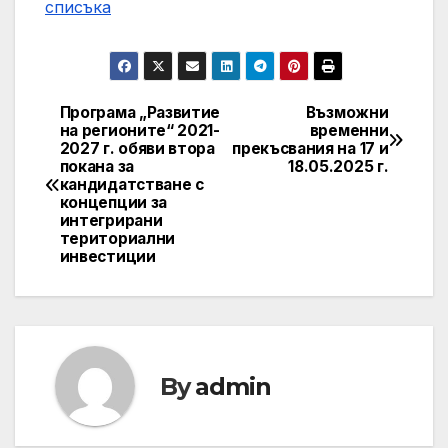
списъка
Програма „Развитие
Възможни
Post
на регионите“ 2021-
временни
2027 г. обяви втора
прекъсвания на 17 и
navigation
покана за
18.05.2025 г.
кандидатстване с
концепции за
интегрирани
териториални
инвестиции
By
admin