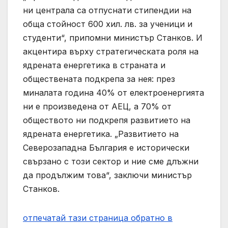
ни централа са отпуснати стипендии на
обща стойност 600 хил. лв. за ученици и
студенти“, припомни министър Станков. И
акцентира върху стратегическата роля на
ядрената енергетика в страната и
обществената подкрепа за нея: през
миналата година 40% от електроенергията
ни е произведена от АЕЦ, а 70% от
обществото ни подкрепя развитието на
ядрената енергетика. „Развитието на
Северозападна България е исторически
свързано с този сектор и ние сме длъжни
да продължим това“, заключи министър
Станков.
отпечатай тази страница
обратно в