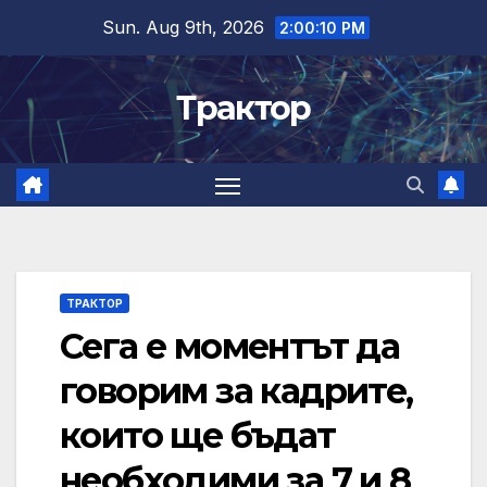
Skip
Sun. Aug 9th, 2026
2:00:11 PM
to
content
Трактор
ТРАКТОР
Сега е моментът да
говорим за кадрите,
които ще бъдат
необходими за 7 и 8