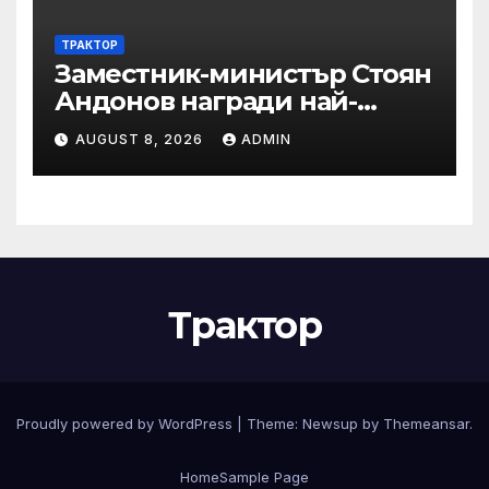
ТРАКТОР
Заместник-министър Стоян
Андонов награди най-
заслужилите спортисти на
AUGUST 8, 2026
ADMIN
ОСК “Левски”
Трактор
Proudly powered by WordPress
|
Theme:
Newsup
by
Themeansar
.
Home
Sample Page