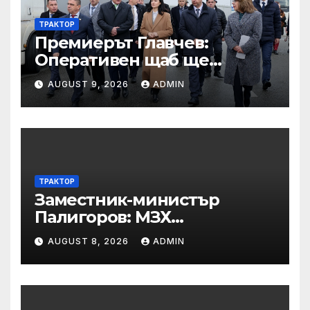
ТРАКТОР
Премиерът Главчев:
Оперативен щаб ще
реорганизира структурите
AUGUST 9, 2026
ADMIN
по границата, за да сме
готови за Шенген
ТРАКТОР
Заместник-министър
Палигоров: МЗХ
предприема комплекс от
AUGUST 8, 2026
ADMIN
мерки за възстановяване
на горите от съхненето и на
полезащитните пояси в
Североизточна България