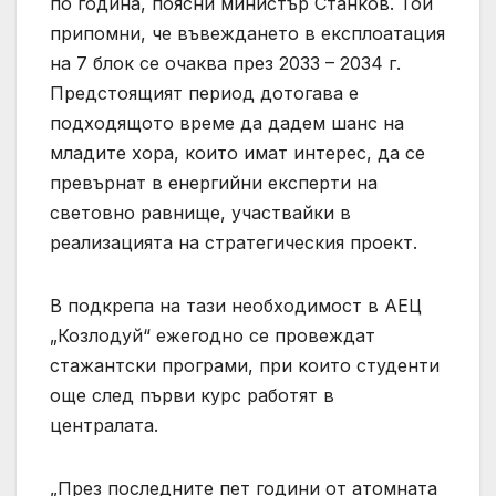
по година, поясни министър Станков. Той
припомни, че въвеждането в експлоатация
на 7 блок се очаква през 2033 – 2034 г.
Предстоящият период дотогава е
подходящото време да дадем шанс на
младите хора, които имат интерес, да се
превърнат в енергийни експерти на
световно равнище, участвайки в
реализацията на стратегическия проект.
В подкрепа на тази необходимост в АЕЦ
„Козлодуй“ ежегодно се провеждат
стажантски програми, при които студенти
още след първи курс работят в
централата.
„През последните пет години от атомната