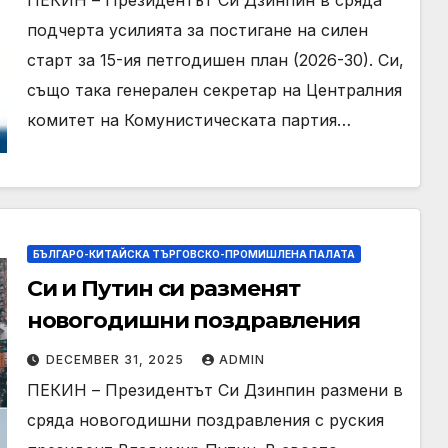
ПЕКИН – Президентът Си Дзинпин в сряда
подчерта усилията за постигане на силен
старт за 15-ия петгодишен план (2026-30). Си,
също така генерален секретар на Централния
комитет на Комунистическата партия…
БЪЛГАРО-КИТАЙСКА ТЪРГОВСКО-ПРОМИШЛЕНА ПАЛАТА
Си и Путин си разменят
новогодишни поздравления
DECEMBER 31, 2025
ADMIN
ПЕКИН – Президентът Си Дзинпин размени в
сряда новогодишни поздравления с руския