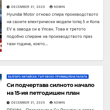
на топ електромобилите си:
DECEMBER 31, 2025
ADMIN
Временна корекция или
Hyundai Motor отново спира производството
тревожен сигнал
на своите електрически модели Ioniq 5 и Kona
EV в завода си в Улсан. Това е третото
подобно спиране на производството през
тази година, което…
БЪЛГАРО-КИТАЙСКА ТЪРГОВСКО-ПРОМИШЛЕНА ПАЛАТА
Си подчертава силното начало
на 15-ия петгодишен план
DECEMBER 31, 2025
ADMIN