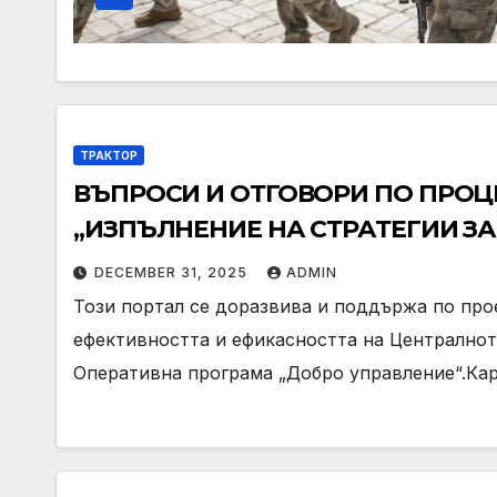
ТРАКТОР
ВЪПРОСИ И ОТГОВОРИ ПО ПРОЦЕ
„ИЗПЪЛНЕНИЕ НА СТРАТЕГИИ З
МЕСТНО РАЗВИТИЕ“ ПО ПМДРА
DECEMBER 31, 2025
ADMIN
Този портал се доразвива и поддържа по пр
ефективността и ефикасността на Централно
Оперативна програма „Добро управление“.Ка