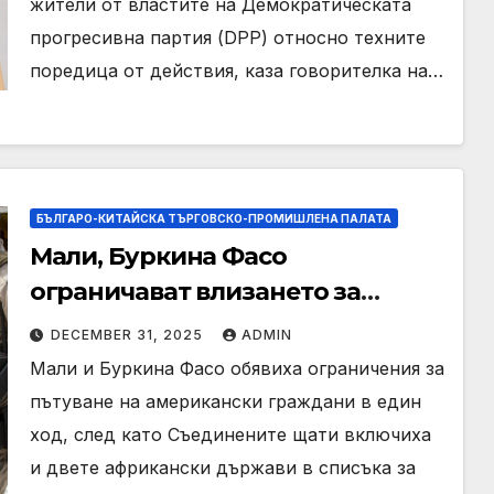
жители от властите на Демократическата
прогресивна партия (DPP) относно техните
поредица от действия, каза говорителка на…
БЪЛГАРО-КИТАЙСКА ТЪРГОВСКО-ПРОМИШЛЕНА ПАЛАТА
Мали, Буркина Фасо
ограничават влизането за
граждани на САЩ в двустранно
DECEMBER 31, 2025
ADMIN
движение
Мали и Буркина Фасо обявиха ограничения за
пътуване на американски граждани в един
ход, след като Съединените щати включиха
и двете африкански държави в списъка за