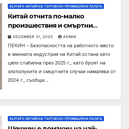
БЪЛГАРО-КИТАЙСКА ТЪРГОВСКО-ПРОМИШЛЕНА ПАЛАТА
Китай отчита по-малко
произшествия и смъртни
случаи във въгледобива през
DECEMBER 31, 2025
ADMIN
2025 г
ПЕКИН – Безопасността на работното място
в минната индустрия на Китай остана като
цяло стабилна през 2025 г., като броят на
злополуките и смъртните случаи намалява от
2024 г., съобщи…
БЪЛГАРО-КИТАЙСКА ТЪРГОВСКО-ПРОМИШЛЕНА ПАЛАТА
Шенжен е домакин на най-