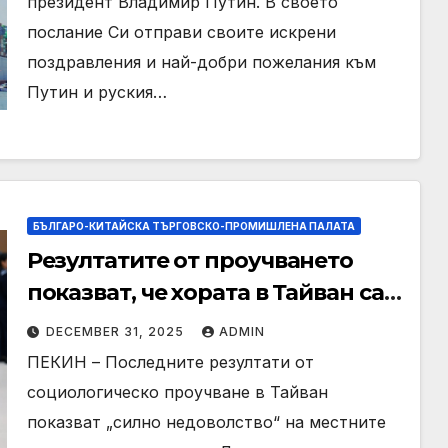
президент Владимир Путин. В своето
послание Си отправи своите искрени
поздравления и най-добри пожелания към
Путин и руския…
БЪЛГАРО-КИТАЙСКА ТЪРГОВСКО-ПРОМИШЛЕНА ПАЛАТА
Резултатите от проучването
показват, че хората в Тайван са
„силно недоволни“ от властите
DECEMBER 31, 2025
ADMIN
на DPP: говорителка на
ПЕКИН – Последните резултати от
континенталната част
социологическо проучване в Тайван
показват „силно недоволство“ на местните