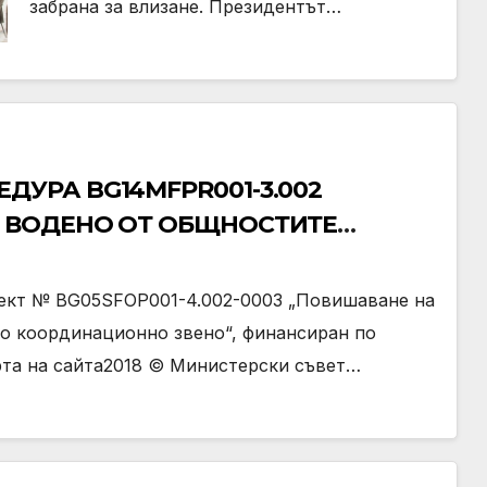
забрана за влизане. Президентът…
ДУРА BG14MFPR001-3.002
А ВОДЕНО ОТ ОБЩНОСТИТЕ
оект № BG05SFOP001-4.002-0003 „Повишаване на
то координационно звено“, финансиран по
рта на сайта2018 © Министерски съвет…