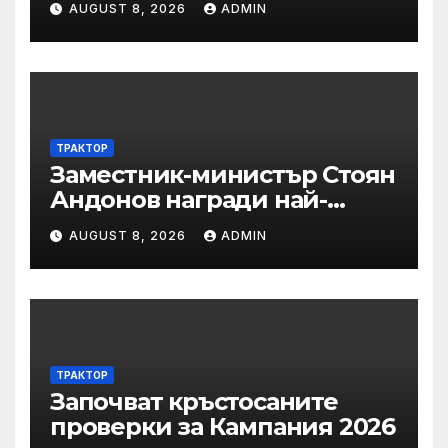
AUGUST 8, 2026
ADMIN
мерки за възстановяване
на горите от съхненето и на
полезащитните пояси в
Североизточна България
ТРАКТОР
Заместник-министър Стоян
Андонов награди най-
заслужилите спортисти на
AUGUST 8, 2026
ADMIN
ОСК “Левски”
ТРАКТОР
Започват кръстосаните
проверки за Кампания 2026