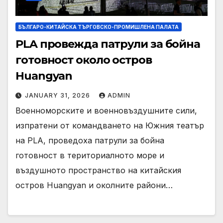
БЪЛГАРО-КИТАЙСКА ТЪРГОВСКО-ПРОМИШЛЕНА ПАЛАТА
PLA провежда патрули за бойна
готовност около остров
Huangyan
JANUARY 31, 2026
ADMIN
Военноморските и военновъздушните сили,
изпратени от командването на Южния театър
на PLA, проведоха патрули за бойна
готовност в териториалното море и
въздушното пространство на китайския
остров Huangyan и околните райони…