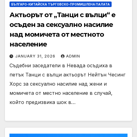
БЪЛГАРО-КИТАЙСКА ТЪРГОВСКО-ПРОМИШЛЕНА ПАЛАТА
Актьорът от „Танци с вълци“ е
осъден за сексуално насилие
над момичета от местното
население
JANUARY 31, 2026
ADMIN
Съдебни заседатели в Невада осъдиха в
петък Танци с вълци актьорът Нейтън Чесинг
Хорс за сексуално насилие над жени и
момичета от местно население в случай,
който предизвика шок в…