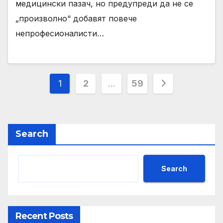
медицински пазач, но предупреди да не се
„произволно“ добавят повече
непрофесионалисти…
Posts
1
2
…
59
pagination
Search
Search
Recent Posts