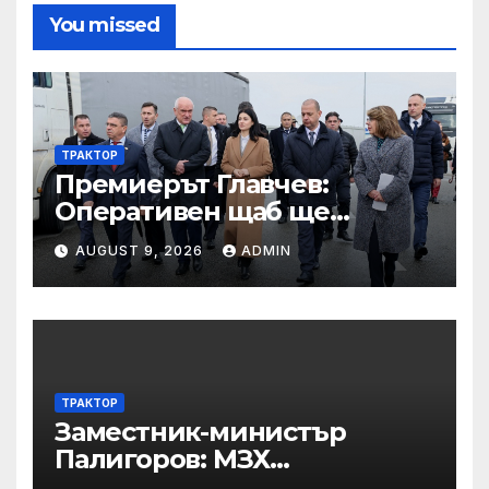
You missed
ТРАКТОР
Премиерът Главчев:
Оперативен щаб ще
реорганизира структурите
AUGUST 9, 2026
ADMIN
по границата, за да сме
готови за Шенген
ТРАКТОР
Заместник-министър
Палигоров: МЗХ
предприема комплекс от