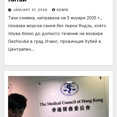
JANUARY 31, 2026
ADMIN
Тази снимка, направена на 5 януари 2025 г.,
показва морска свиня без перки Яндзъ, която
плува близо до долното течение на язовира
Gezhouba в град Ичанг, провинция Хубей в
Централен…