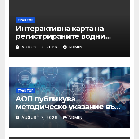
ТРАКТОР
Интерактивна карта на
регистрираните водни
бази по Черноморието за
AUGUST 7, 2026
ADMIN
летния сезон на 2026 г.
ТРАКТОР
АОП публикува
методическо указание във
връзка с промени в
AUGUST 7, 2026
ADMIN
основанията за
задължително
отстраняване на кандидати