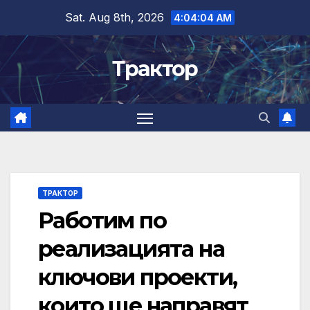
Skip
Sat. Aug 8th, 2026
4:04:05 AM
to
content
Трактор
ТРАКТОР
Работим по
реализацията на
ключови проекти,
които ще направят