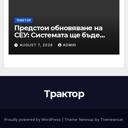
и участници в процедури
по ЗОП
ТРАКТОР
Предстои обновяване на
СЕУ: Системата ще бъде
временно недостъпна на 10
AUGUST 7, 2026
ADMIN
и 11 август 2026 г.
Трактор
Proudly powered by WordPress
|
Theme:
Newsup
by
Themeansar
.