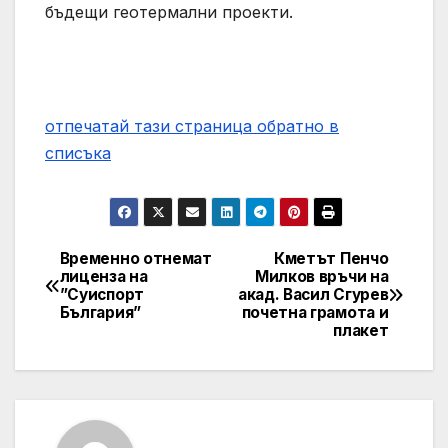
бъдещи геотермални проекти.
отпечатай тази страница
обратно в
списъка
Временно отнемат
Кметът Пенчо
Post
лиценза на
Милков връчи на
”Суиспорт
акад. Васил Сгурев
navigation
България”
почетна грамота и
плакет