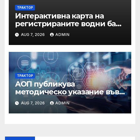
ТРАКТОР
Интерактивна карта на
регистрираните водни бази
по Черноморието за летния
AUG 7, 2026
ADMIN
сезон на 2026 г.
ТРАКТОР
АОП публикува
методическо указание във
връзка с промени в
AUG 7, 2026
ADMIN
основанията за
задължително
отстраняване на кандидати
и участници в процедури
по ЗОП