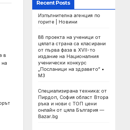
Recent Posts
Изпълнителна агенция по
горите | Новини
88 проекта на ученици от
цялата страна са класирани
от първа фаза в XVII-то
а в
издание на Националния
ученически конкурс
 на
„Посланици на здравето” •
МЗ
Специализирана техника: от
Пирдоп, София област Втора
борът
ръка и нови с ТОП цени
онлайн от цяла България —
Bazar.bg