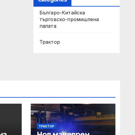
Българо-Китайска
търговско-промишлена
палата
Трактор
ТРАКТОР
на
Нов маневрен