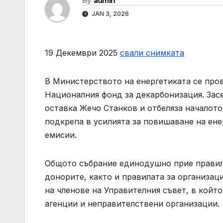
By
admin
JAN 3, 2026
19 Декември 2025
свали снимката
В Министерството на енергетиката се про
Националния фонд за декарбонизация. Зас
оставка Жечо Станков и отбеляза началото
подкрепа в усилията за повишаване на ен
емисии.
Общото събрание единодушно прие правил
донорите, както и правилата за организаци
на членове на Управителния съвет, в койт
агенции и неправителствени организации.