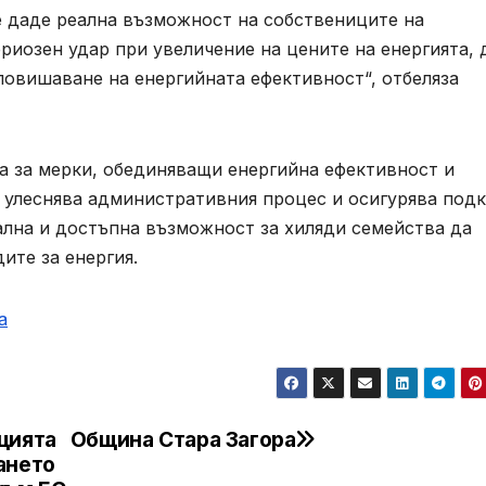
 даде реална възможност на собствениците на
риозен удар при увеличение на цените на енергията, 
повишаване на енергийната ефективност“, отбеляза
 за мерки, обединяващи енергийна ефективност и
 улеснява административния процес и осигурява под
ална и достъпна възможност за хиляди семейства да
ите за енергия.
а
цията
Община Стара Загора
ането