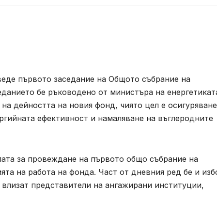
веде първото заседание на Общото събрание на
еданието бе ръководено от министъра на енергетикат
 на дейността на новия фонд, чиято цел е осигуряване
ергийната ефективност и намаляване на въглеродните
ата за провеждане на първото общо събрание на
ята на работа на фонда. Част от дневния ред бе и из
о влизат представители на ангажирани институции,