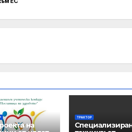
към ЕС
Р
ТРАКТОР
роекта на
Специализира