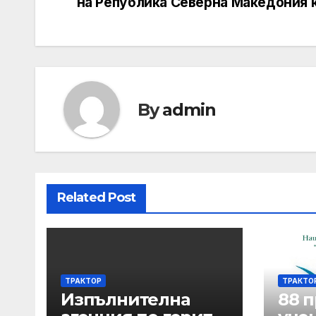
navigation
на Република Северна Македония 
By
admin
Related Post
ТРАКТОР
ТРАКТО
Изпълнителна
88 п