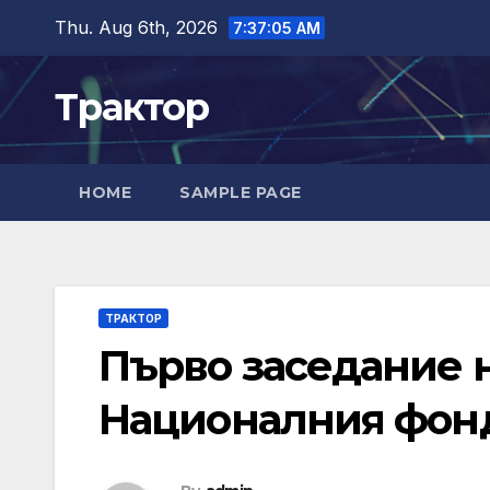
Skip
Thu. Aug 6th, 2026
7:37:06 AM
to
content
Трактор
HOME
SAMPLE PAGE
ТРАКТОР
Първо заседание 
Националния фонд