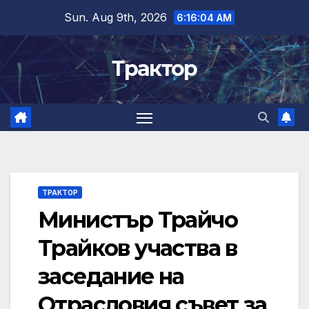
Skip
Sun. Aug 9th, 2026
6:16:05 AM
to
content
Трактор
ТРАКТОР
Министър Трайчо
Трайков участва в
заседание на
Отрасловия съвет за