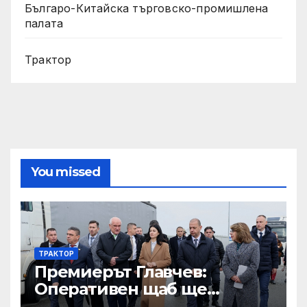
Българо-Китайска търговско-промишлена
палата
Трактор
You missed
ТРАКТОР
Премиерът Главчев:
Оперативен щаб ще
реорганизира структурите