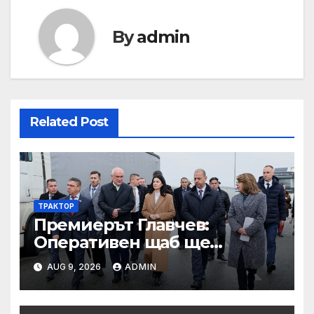
By
admin
Related Post
ТРАКТОР
Премиерът Главчев:
Оперативен щаб ще
реорганизира структурите
AUG 9, 2026
ADMIN
по границата, за да сме
готови за Шенген