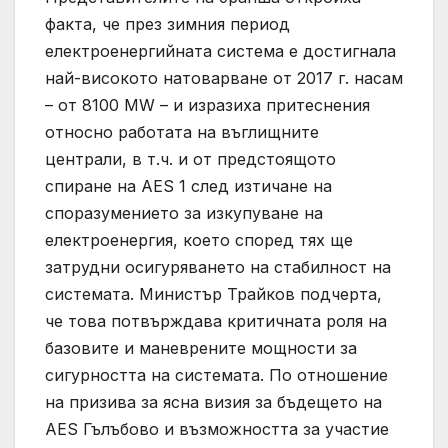
факта, че през зимния период
електроенергийната система е достигнала
най-високото натоварване от 2017 г. насам
– от 8100 MW – и изразиха притеснения
относно работата на въглищните
централи, в т.ч. и от предстоящото
спиране на AES 1 след изтичане на
споразумението за изкупуване на
електроенергия, което според тях ще
затрудни осигуряването на стабилност на
системата. Министър Трайков подчерта,
че това потвърждава критичната роля на
базовите и маневрените мощности за
сигурността на системата. По отношение
на призива за ясна визия за бъдещето на
AES Гълъбово и възможността за участие