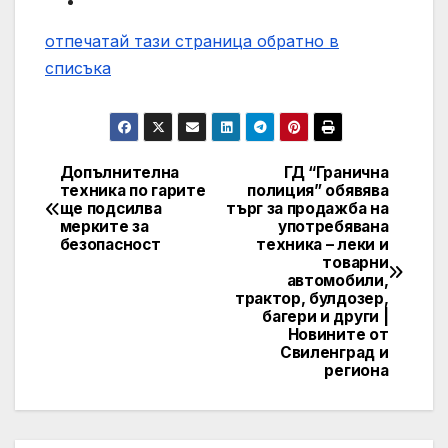
отпечатай тази страница
обратно в
списъка
Допълнителна
ГД “Гранична
Post
техника по гарите
полиция” обявява
ще подсилва
търг за продажба на
navigation
мерките за
употребявана
безопасност
техника – леки и
товарни
автомобили,
трактор, булдозер,
багери и други |
Новините от
Свиленград и
региона