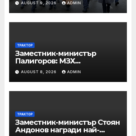
AUGUST 9, 2026
ADMIN
по границата, за да сме
готови за Шенген
ТРАКТОР
Заместник-министър
Палигоров: МЗХ
предприема комплекс от
AUGUST 8, 2026
ADMIN
мерки за възстановяване
на горите от съхненето и на
полезащитните пояси в
Североизточна България
ТРАКТОР
Заместник-министър Стоян
Андонов награди най-