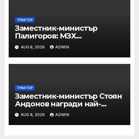
ТРАКТОР
Заместник-министър
Палигоров: МЗХ
предприема комплекс от
AUG 8, 2026
ADMIN
мерки за възстановяване на
горите от съхненето и на
полезащитните пояси в
Североизточна България
ТРАКТОР
Заместник-министър Стоян
Андонов награди най-
заслужилите спортисти на
AUG 8, 2026
ADMIN
ОСК “Левски”