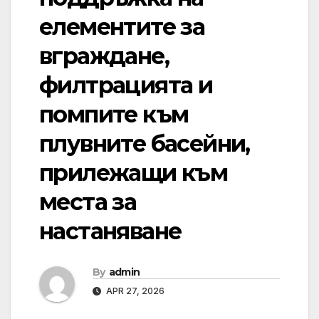
елементите за
вграждане,
филтрацията и
помпите към
плувните басейни,
прилежащи към
места за
настаняване
By
admin
APR 27, 2026