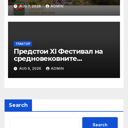
AUG 7, 2026
ADMIN
ТРАКТОР
Предстои XI Фестивал на
средновековните
традиции, бит и култура
AUG 6, 2026
ADMIN
„Калето
Search
Search