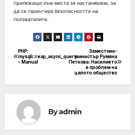
прилежащи към места за настаняване, за
да се гарантира безопасността на
ползвателите.
PHP:
Заместник-
Post
mysqli::reap_async_query
министър Румяна
– Manual
Петкова: Насилието
navigation
е проблем на
цялото общество
By
admin