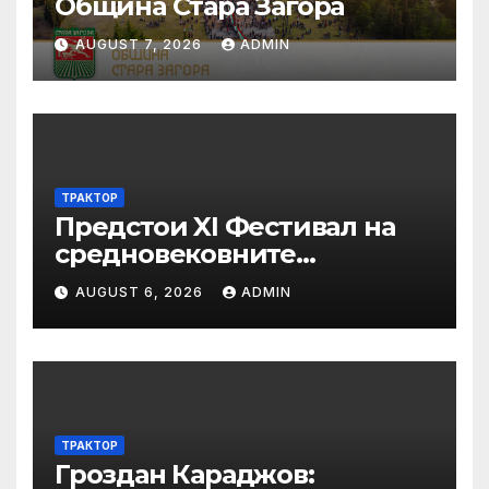
Община Стара Загора
AUGUST 7, 2026
ADMIN
ТРАКТОР
Предстои XI Фестивал на
средновековните
традиции, бит и култура
AUGUST 6, 2026
ADMIN
„Калето
ТРАКТОР
Гроздан Караджов: