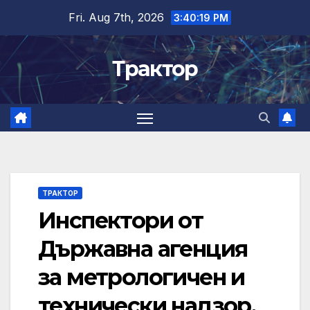
Skip
Fri. Aug 7th, 2026
3:40:20 PM
to
content
Трактор
ТРАКТОР
Инспектори от
Държавна агенция
за метрологичен и
технически надзор,