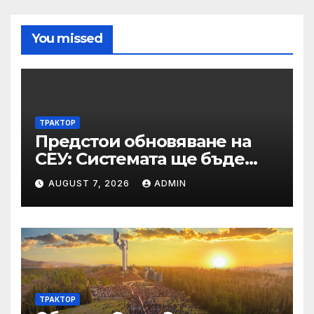
You missed
ТРАКТОР
Предстои обновяване на
СЕУ: Системата ще бъде
временно недостъпна на 10
AUGUST 7, 2026
ADMIN
и 11 август 2026 г.
ТРАКТОР