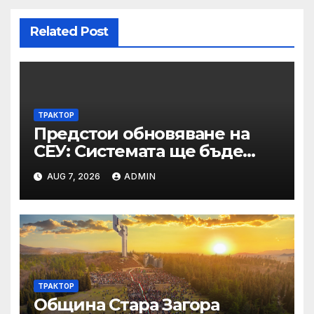
Related Post
ТРАКТОР
Предстои обновяване на
СЕУ: Системата ще бъде
временно недостъпна на 10
AUG 7, 2026
ADMIN
и 11 август 2026 г.
ТРАКТОР
Община Стара Загора