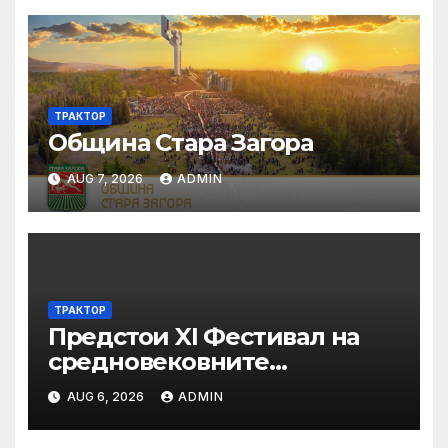
ТРАКТОР
Община Стара Загора
AUG 7, 2026
ADMIN
ТРАКТОР
Предстои XI Фестивал на
средновековните
традиции, бит и култура
AUG 6, 2026
ADMIN
„Калето