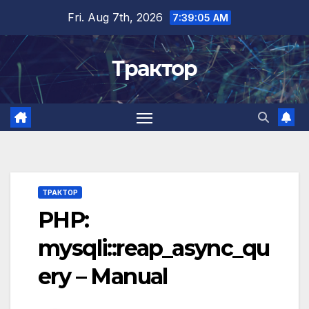
Skip
Fri. Aug 7th, 2026
7:39:06 AM
to
content
Трактор
ТРАКТОР
PHP:
mysqli::reap_async_qu
ery – Manual