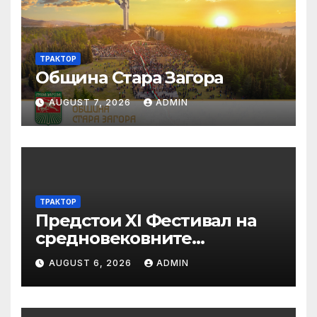
ТРАКТОР
Община Стара Загора
AUGUST 7, 2026
ADMIN
ТРАКТОР
Предстои XI Фестивал на
средновековните
традиции, бит и култура
AUGUST 6, 2026
ADMIN
„Калето