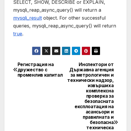
SELECT, SHOW, DESCRIBE or EXPLAIN,
mysqli_reap_async_query() will return a
mysqli_result
object. For other successful
queries, mysqli_reap_async_query() will return
true
.
Регистрация на
Инспектори от
Post
дружество с
Държавна агенция
променлив капитал
за метрологичен и
navigation
технически надзор,
извършиха
комплексна
проверка за
безопасната
експлоатация на
асансьори и
правилната и
безопасна
техническа