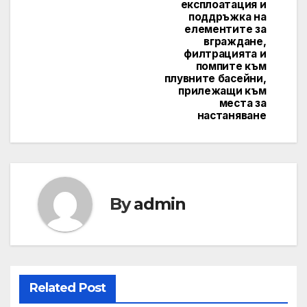
експлоатация и
поддръжка на
елементите за
вграждане,
филтрацията и
помпите към
плувните басейни,
прилежащи към
места за
настаняване
By
admin
Related Post