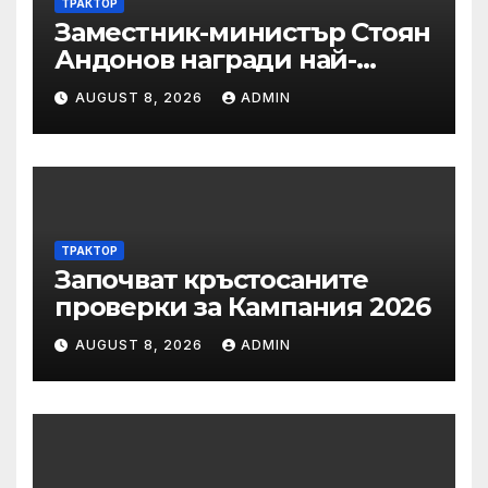
ТРАКТОР
Заместник-министър Стоян
Андонов награди най-
заслужилите спортисти на
AUGUST 8, 2026
ADMIN
ОСК “Левски”
ТРАКТОР
Започват кръстосаните
проверки за Кампания 2026
AUGUST 8, 2026
ADMIN