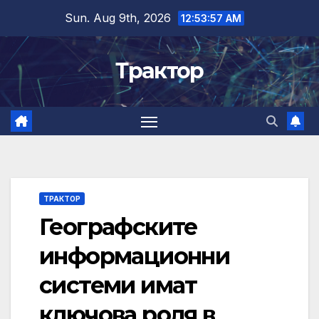
Skip
Sun. Aug 9th, 2026
12:53:57 AM
to
content
Трактор
ТРАКТОР
Географските
информационни
системи имат
ключова роля в