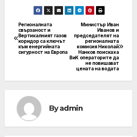
Регионалната
Министър Иван
Post
свързаност и
Иванов и
Вертикалният газов
председателят на
navigation
коридор са ключът
регионалната
към енергийната
комисия Николай
сигурност на Европа
Нанков поискаха
ВиК операторите да
не повишават
цената на водата
By
admin