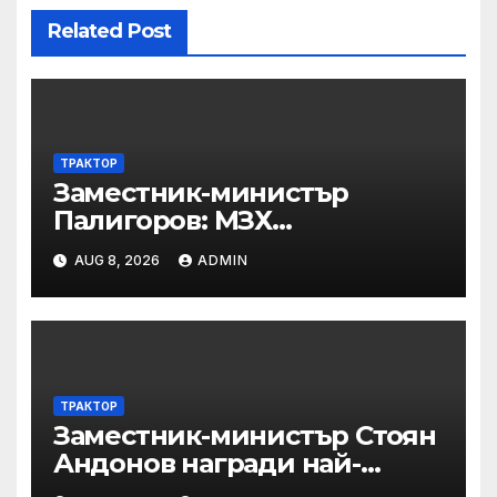
Related Post
ТРАКТОР
Заместник-министър
Палигоров: МЗХ
предприема комплекс от
AUG 8, 2026
ADMIN
мерки за възстановяване на
горите от съхненето и на
полезащитните пояси в
Североизточна България
ТРАКТОР
Заместник-министър Стоян
Андонов награди най-
заслужилите спортисти на