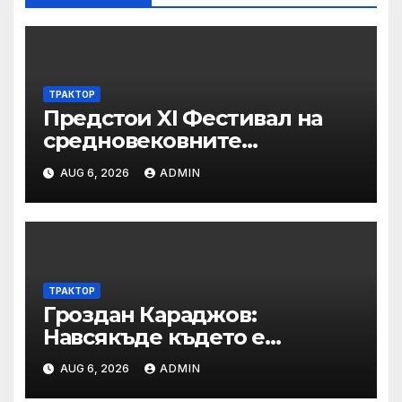
ТРАКТОР
Предстои XI Фестивал на
средновековните
традиции, бит и култура
AUG 6, 2026
ADMIN
„Калето
ТРАКТОР
Гроздан Караджов:
Навсякъде където е
възможна човешка грешка
AUG 6, 2026
ADMIN
в железницата, трябва да