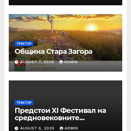
ТРАКТОР
Община Стара Загора
AUGUST 7, 2026
ADMIN
ТРАКТОР
Предстои XI Фестивал на
средновековните
традиции, бит и култура
AUGUST 6, 2026
ADMIN