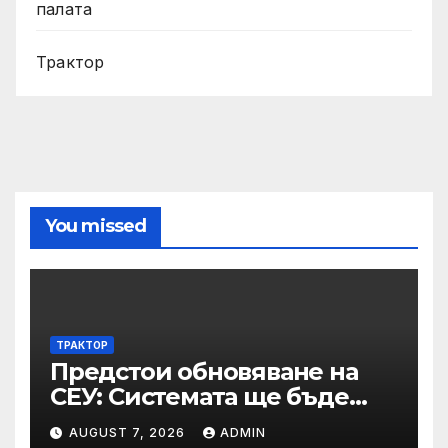
палата
Трактор
You missed
ТРАКТОР
Предстои обновяване на
СЕУ: Системата ще бъде
временно недостъпна на 10
AUGUST 7, 2026
ADMIN
и 11 август 2026 г.