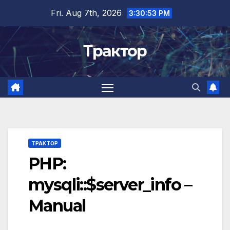
Skip
Fri. Aug 7th, 2026
3:30:54 PM
to
content
Трактор
ТРАКТОР
PHP:
mysqli::$server_info –
Manual