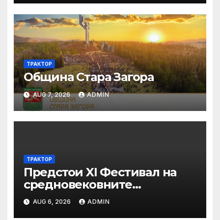
ТРАКТОР
Община Стара Загора
AUG 7, 2026
ADMIN
ТРАКТОР
Предстои XI Фестивал на
средновековните
традиции, бит и култура
AUG 6, 2026
ADMIN
„Калето