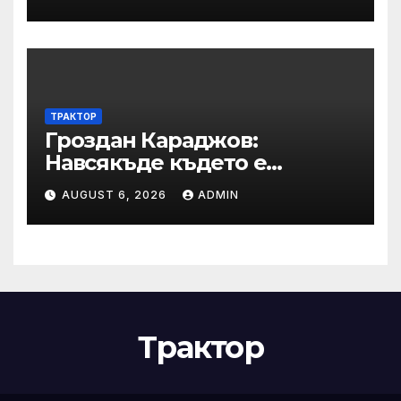
„Калето
ТРАКТОР
Гроздан Караджов:
Навсякъде където е
възможна човешка грешка
AUGUST 6, 2026
ADMIN
в железницата, трябва да
има система за вторичен
контрол
Трактор