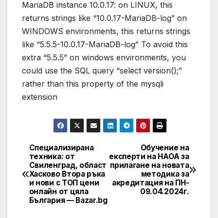
MariaDB instance 10.0.17: on LINUX, this
returns strings like “10.0.17-MariaDB-log” on
WINDOWS environments, this returns strings
like “5.5.5-10.0.17-MariaDB-log” To avoid this
extra “5.5.5” on windows environments, you
could use the SQL query “select version();”
rather than this property of the mysqli
extension
Специализирана
Обучение на
Post
техника: от
експерти на НАОА за
Свиленград, област
прилагане на новата
navigation
Хасково Втора ръка
методика за
и нови с ТОП цени
акредитация на ПН-
онлайн от цяла
09.04.2024г.
България — Bazar.bg