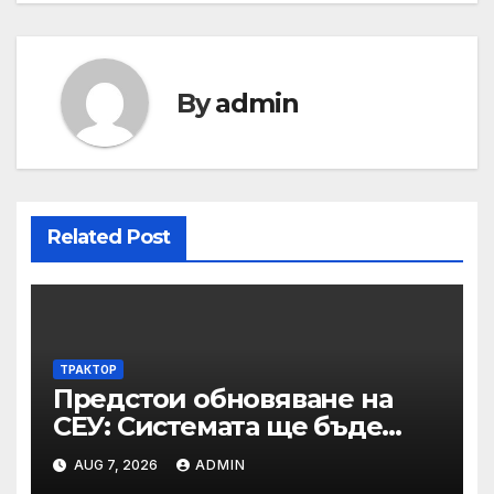
By
admin
Related Post
ТРАКТОР
Предстои обновяване на
СЕУ: Системата ще бъде
временно недостъпна на 10
AUG 7, 2026
ADMIN
и 11 август 2026 г.