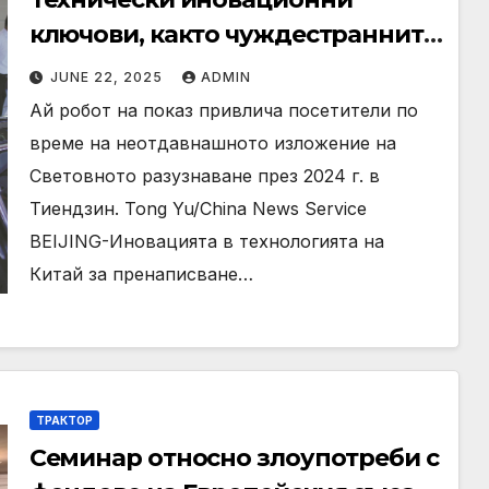
ключови, както чуждестранните
инвеститори залагат в Китай
JUNE 22, 2025
ADMIN
Ай робот на показ привлича посетители по
време на неотдавнашното изложение на
Световното разузнаване през 2024 г. в
Тиендзин. Tong Yu/China News Service
BEIJING-Иновацията в технологията на
Китай за пренаписване…
ТРАКТОР
Семинар относно злоупотреби с