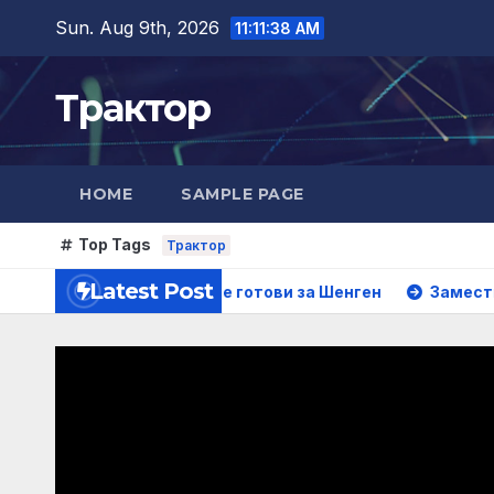
Skip
Sun. Aug 9th, 2026
11:11:39 AM
to
content
Трактор
HOME
SAMPLE PAGE
Top Tags
Трактор
Latest Post
та, за да сме готови за Шенген
Заместник-министър 