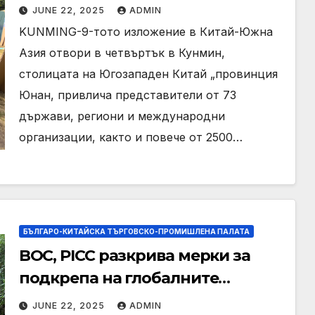
развиващите се индустрии
JUNE 22, 2025
ADMIN
KUNMING-9-тото изложение в Китай-Южна
Азия отвори в четвъртък в Кунмин,
столицата на Югозападен Китай „провинция
Юнан, привлича представители от 73
държави, региони и международни
организации, както и повече от 2500…
БЪЛГАРО-КИТАЙСКА ТЪРГОВСКО-ПРОМИШЛЕНА ПАЛАТА
BOC, PICC разкрива мерки за
подкрепа на глобалните
амбиции на Шанхай
JUNE 22, 2025
ADMIN