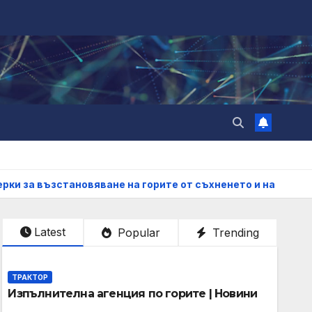
новяване на горите от съхненето и на полезащитните поя
Latest
Popular
Trending
ТРАКТОР
Изпълнителна агенция по горите | Новини