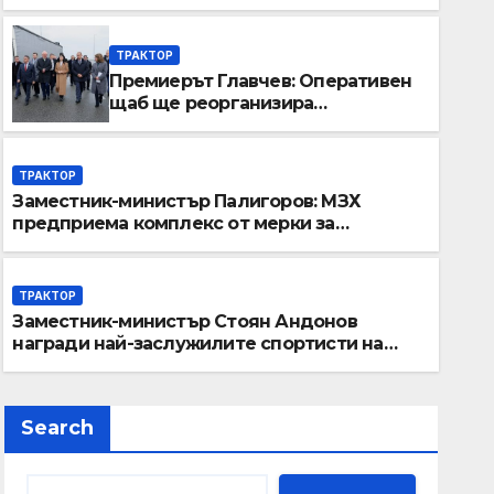
ТРАКТОР
Премиерът Главчев: Оперативен
щаб ще реорганизира
структурите по границата, за да
сме готови за Шенген
ТРАКТОР
Заместник-министър Палигоров: МЗХ
предприема комплекс от мерки за
ерът Главчев: Оперативен 
възстановяване на горите от съхненето и
на полезащитните пояси в Североизточна
анизира структурите по гра
България
ТРАКТОР
е готови за Шенген
Заместник-министър Стоян Андонов
 2026
ADMIN
награди най-заслужилите спортисти на
ОСК “Левски”
Search