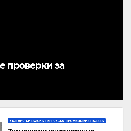
ТРАКТОР
Преми
рите | Новини
реорг
да см
AUGUST 9,
БЪЛГАРО-КИТАЙСКА ТЪРГОВСКО-ПРОМИШЛЕНА ПАЛАТА
Технически иновационни