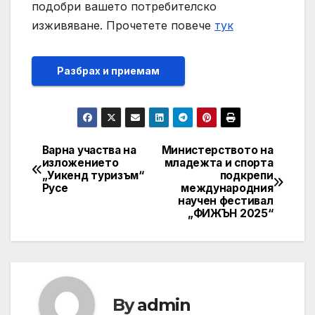
подобри вашето потребителско
изживяване. Прочетете повече
тук
Разбрах и приемам
Варна участва на
Министерството на
Post
изложението
младежта и спорта
„Уикенд туризъм“
подкрепи
navigation
Русе
международния
научен фестивал
„ФИЖЪН 2025“
By
admin