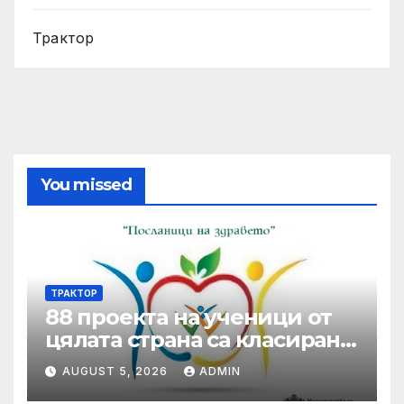
Трактор
You missed
ТРАКТОР
88 проекта на ученици от
цялата страна са класирани
от първа фаза в XVII-то
AUGUST 5, 2026
ADMIN
издание на Националния