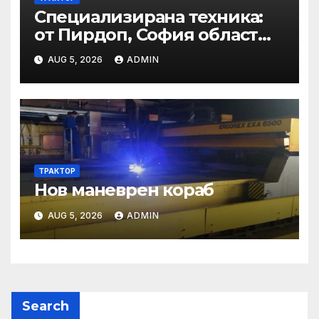
Специализирана техника:
от Пирдоп, София област
Втора ръка и нови с ТОП
AUG 5, 2026
ADMIN
цени онлайн от цяла
България — Bazar.bg
ТРАКТОР
Нов маневрен кораб
AUG 5, 2026
ADMIN
Search