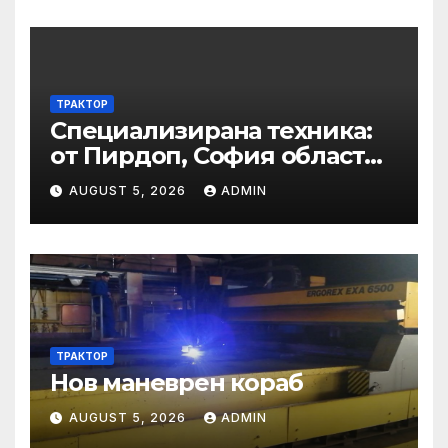
ученически конкурс
„Посланици на здравето” •
МЗ
ТРАКТОР
Специализирана техника:
от Пирдоп, София област
Втора ръка и нови с ТОП
AUGUST 5, 2026
ADMIN
цени онлайн от цяла
България — Bazar.bg
ТРАКТОР
Нов маневрен кораб
AUGUST 5, 2026
ADMIN