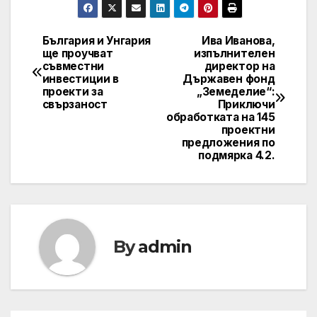
България и Унгария
Ива Иванова,
Post
ще проучват
изпълнителен
съвместни
директор на
navigation
инвестиции в
Държавен фонд
проекти за
„Земеделие“:
свързаност
Приключи
обработката на 145
проектни
предложения по
подмярка 4.2.
By
admin