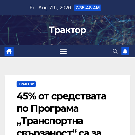
Skip
Fri. Aug 7th, 2026
7:35:48 AM
to
content
Трактор
ТРАКТОР
45% от средствата
по Програма
„Транспортна
свързаност“ са за