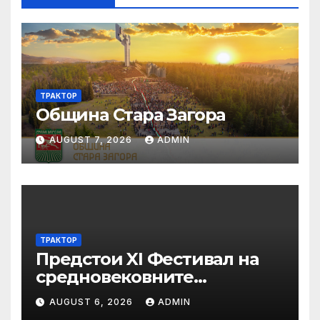
ТРАКТОР
Община Стара Загора
AUGUST 7, 2026
ADMIN
ТРАКТОР
Предстои XI Фестивал на
средновековните
традиции, бит и култура
AUGUST 6, 2026
ADMIN
„Калето