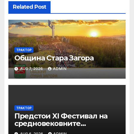
Related Post
ТРАКТОР
Община Стара Загора
AUG 7, 2026
ADMIN
ТРАКТОР
Предстои XI Фестивал на
средновековните
традиции, бит и култура
AUG 6, 2026
ADMIN