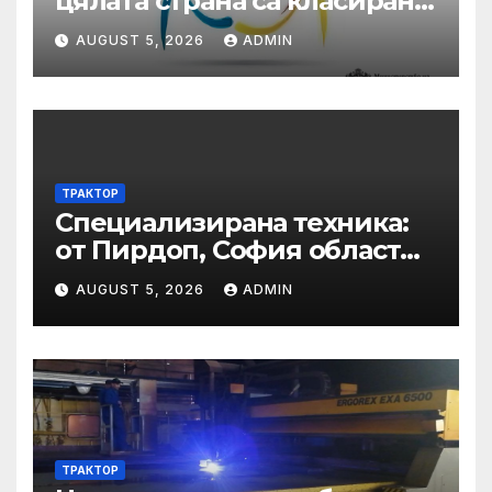
цялата страна са класирани
от първа фаза в XVII-то
AUGUST 5, 2026
ADMIN
издание на Националния
ученически конкурс
„Посланици на здравето” •
МЗ
ТРАКТОР
Специализирана техника:
от Пирдоп, София област
Втора ръка и нови с ТОП
AUGUST 5, 2026
ADMIN
цени онлайн от цяла
България — Bazar.bg
ТРАКТОР