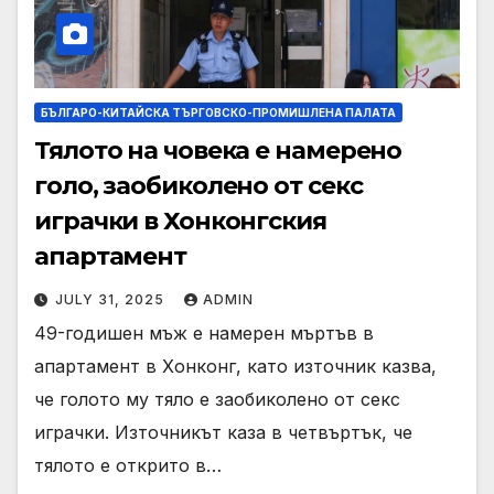
БЪЛГАРО-КИТАЙСКА ТЪРГОВСКО-ПРОМИШЛЕНА ПАЛАТА
Тялото на човека е намерено
голо, заобиколено от секс
играчки в Хонконгския
апартамент
JULY 31, 2025
ADMIN
49-годишен мъж е намерен мъртъв в
апартамент в Хонконг, като източник казва,
че голото му тяло е заобиколено от секс
играчки. Източникът каза в четвъртък, че
тялото е открито в…