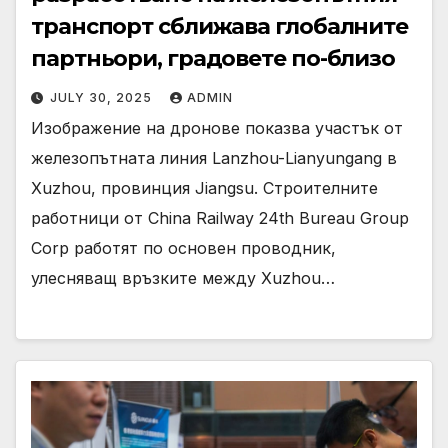
транспорт сближава глобалните
партньори, градовете по-близо
JULY 30, 2025
ADMIN
Изображение на дронове показва участък от
железопътната линия Lanzhou-Lianyungang в
Xuzhou, провинция Jiangsu. Строителните
работници от China Railway 24th Bureau Group
Corp работят по основен проводник,
улесняващ връзките между Xuzhou…