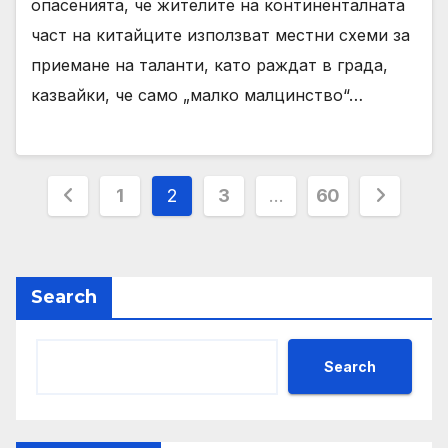
опасенията, че жителите на континенталната
част на китайците използват местни схеми за
приемане на таланти, като раждат в града,
казвайки, че само „малко малцинство“…
Posts
1
2
3
…
60
pagination
Search
Search