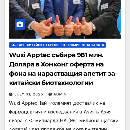
БЪЛГАРО-КИТАЙСКА ТЪРГОВСКО-ПРОМИШЛЕНА ПАЛАТА
Wuxi Apptec събира 981 млн.
Долара в Хонконг оферта на
фона на нарастващия апетит за
китайски биотехнологии
JULY 31, 2025
ADMIN
Wuxi ApptecНай -големият доставчик на
фармацевтични изследвания в Азия в Азия,
събра 7,70 милиарда HK (981 милиона щатски
долара) чрез продажба на допълнителни