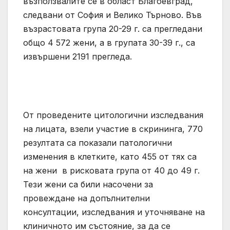
възползвалите се в област Благоевград,
следвани от София и Велико Търново. Във
възрастовата група 20-29 г. са прегледани
общо 4 572 жени, а в групата 30-39 г., са
извършени 2191 прегледа.
От проведените цитологични изследвания
на лицата, взели участие в скрининга, 770
резултата са показали патологични
изменения в клетките, като 455 от тях са
на жени в рисковата група от 40 до 49 г.
Тези жени са били насочени за
провеждане на допълнителни
консултации, изследвания и уточняване на
клиничното им състояние, за да се