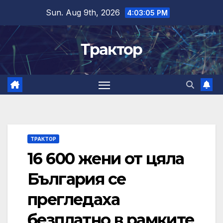
Skip
Sun. Aug 9th, 2026
4:03:06 PM
to
content
Трактор
ТРАКТОР
16 600 жени от цяла
България се
прегледаха
безплатно в рамките