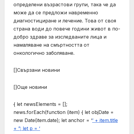
определени възрастови групи, така че да
може да се предложи навременно
диагностициране и лечение. Това от своя
страна води до повече години живот в по-
добро здраве за изследваните лица и
намаляване на смъртността от
онкологично заболяване.
[]Свързани новини
[]Още новини
{ let newsElements = [];
news.forEach(function (item) { let objDate =
new Date(item.date); let anchor = ‘
‘ + item.title
+ ”; let p = ‘