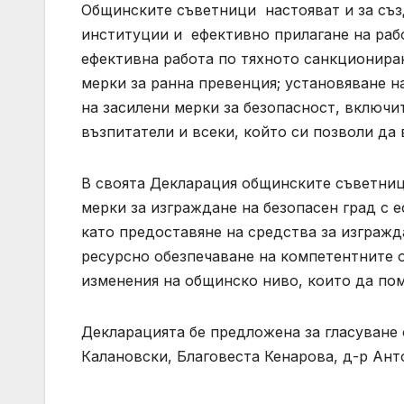
Общинските съветници настояват и за съз
институции и ефективно прилагане на раб
ефективна работа по тяхното санкционира
мерки за ранна превенция; установяване н
на засилени мерки за безопасност, включ
възпитатели и всеки, който си позволи да
В своята Декларация общинските съветниц
мерки за изграждане на безопасен град с
като предоставяне на средства за изграж
ресурсно обезпечаване на компетентните о
изменения на общинско ниво, които да пом
Декларацията бе предложена за гласуване 
Калановски, Благовеста Кенарова, д-р Ант