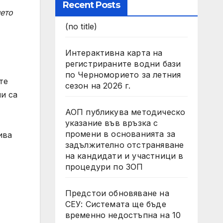
Recent Posts
ието
(no title)
Интерактивна карта на
регистрираните водни бази
по Черноморието за летния
те
сезон на 2026 г.
и са
АОП публикува методическо
указание във връзка с
промени в основанията за
ива
задължително отстраняване
на кандидати и участници в
процедури по ЗОП
Предстои обновяване на
СЕУ: Системата ще бъде
временно недостъпна на 10