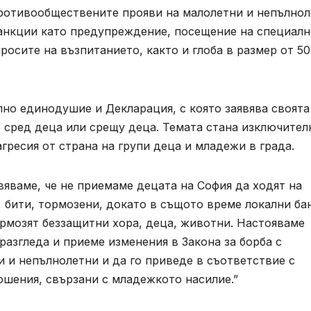
 противообществените прояви на малолетни и непълно
 санкции като предупреждение, посещение на специал
осите на възпитанието, както и глоба в размер от 50
но единодушие и Декларация, с която заявява своята
 сред деца или срещу деца. Темата стана изключител
агресия от страна на групи деца и младежи в града.
вяваме, че не приемаме децата на София да ходят на
, бити, тормозени, докато в същото време локални ба
ормозят беззащитни хора, деца, животни. Настояваме
азгледа и приеме изменения в Закона за борба с
 и непълнолетни и да го приведе в съответствие с
ошения, свързани с младежкото насилие.”