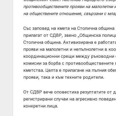
противообществените прояви на малолетни и 
на обществените отношения, свързани с мла
Със заповед на кмета на Столична община 
прилагат от СДВР, звено „Общинска полици
Столична община. Активизирана е работат
прояви на малолетни и непълнолетни в ко
координационни срещи между ръководни с
комисии за борба с противообществените 
кметства. Целта е прилагане на пълния об
прояви, така и към техните родители.
От СДВР вече оповестиха резултатите от д
регистрирани случаи на агресивно поведени
конкретни лица.