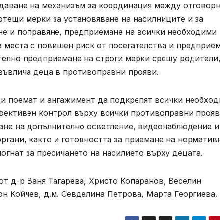
даване на механизъм за координация между отговор
отещи мерки за установяване на насилниците и за
не и поправяне, предприемане на всички необходими
а места с повишен риск от посегателства и предприе
ително предприемане на строги мерки срещу родители
 въвлича деца в противоправни прояви.
и поемат и ангажимент да подкрепят всички необхо
 ефективен контрол върху всички противоправни проя
дане на допълнително осветление, видеонаблюдение и
ргани, както и готовността за приемане на норматив
огнат за пресичането на насилието върху децата.
от д-р Ваня Тагарева, Христо Копаранов, Веселин
он Койчев, д.м. Севделина Петрова, Марта Георгиева.