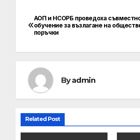
АОП и НСОРБ проведоха съвместн
Post
обучение за възлагане на обществ
navigation
поръчки
By
admin
Related Post