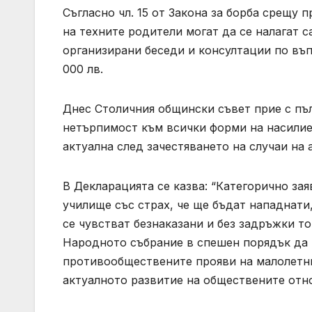
Съгласно чл. 15 от Закона за борба срещу
на техните родители могат да се налагат
организирани беседи и консултации по въпр
000 лв.
Днес Столичния общински съвет прие с пъл
нетърпимост към всички форми на насилие
актуална след зачестяването на случаи на 
В Декларацията се казва: “Категорично зая
училище със страх, че ще бъдат нападнати
се чувстват безнаказани и без задръжки т
Народното събрание в спешен порядък да р
противообществените прояви на малолетни
актуалното развитие на обществените отн