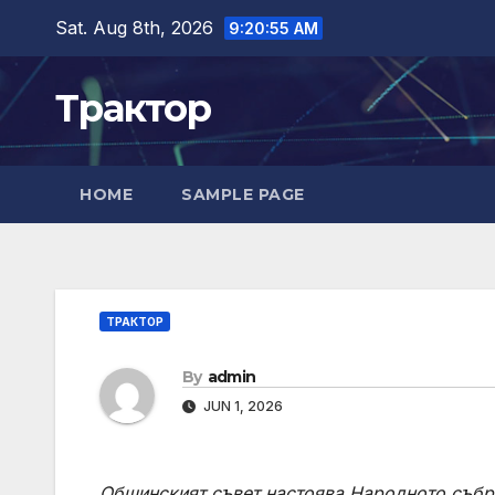
Skip
Sat. Aug 8th, 2026
9:20:56 AM
to
content
Трактор
HOME
SAMPLE PAGE
ТРАКТОР
By
admin
JUN 1, 2026
Общинският съвет настоява Народното събра