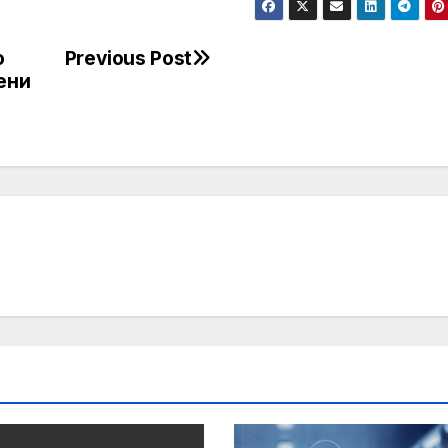
о
Previous Post
ени