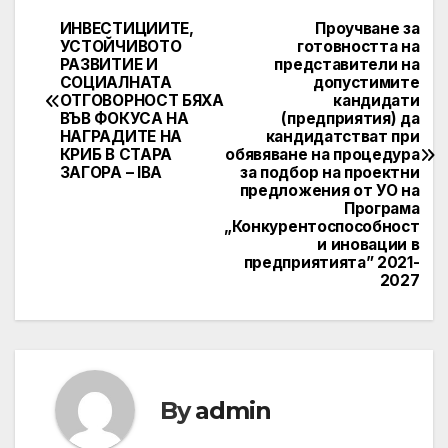
ИНВЕСТИЦИИТЕ,
Проучване за
Post
УСТОЙЧИВОТО
готовността на
РАЗВИТИЕ И
представители на
navigation
СОЦИАЛНАТА
допустимите
ОТГОВОРНОСТ БЯХА
кандидати
ВЪВ ФОКУСА НА
(предприятия) да
НАГРАДИТЕ НА
кандидатстват при
КРИБ В СТАРА
обявяване на процедура
ЗАГОРА – IBA
за подбор на проектни
предложения от УО на
Програма
„Конкурентоспособност
и иновации в
предприятията” 2021-
2027
By
admin