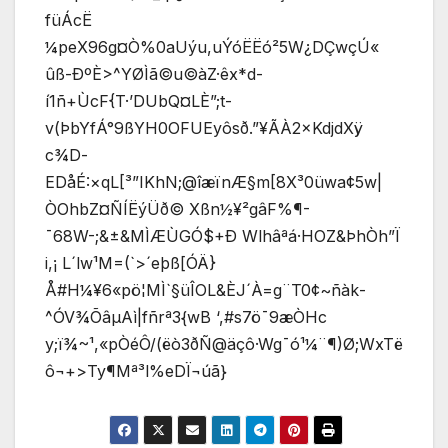
füÁcË
¼peX96g¤Ò%0aUýu,uÝóËËó²5W¿DÇwçÚ«
ûß-ÐºÈ>^YØÌã©u©àZ·êx*d-
í1ñ+ÙcF{T·’DUbQ¤LÈ”;t-
v(ÞbYfÁ°9ßYH0OFUEyôsð.”¥ÃÀ2×KdjdXÿ
c¾D­
EDåÉ:×qL[³”IKhN;@îæïnÆ§m[8X³0üwa¢5w|
ÒOhbZ¤ÑÍËýÜð© Xßn½¥²gâF%¶-
¯68W-;&±&MÌÆÙGÓ$+Ð Wlhâªá·HOZ&ÞhÒh”Ï
i,¡ L´lw¹M=(`>´eþß[ÓÄ}
Å#H¼¥6«pö¦MÌ`§üÎOL&ÈJ´À=g¨T0¢~ñàk­
^ÓV¾ÕâµAì|fñrª3{wB ‘,#s7ö¯9æÒHc
y;ï¾~¹,«pÒéÔ/(ëò3ðÑ@äçô·Wg¯ó¹¼¨¶)Ø;WxTë
ô¬+>Ty¶Mª³l%eDÏ¬úã}