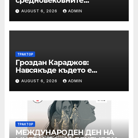
средновековните
традиции, бит и култура
AUGUST 6, 2026
ADMIN
„Калето
ТРАКТОР
Гроздан Караджов:
Навсякъде където е
възможна човешка грешка
AUGUST 6, 2026
ADMIN
в железницата, трябва да
има система за вторичен
контрол
ТРАКТОР
МЕЖДУНАРОДЕН ДЕН НА