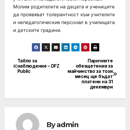
Молим родителите на децата и учениците
да проявяват толерантност към учителите
и непедагогическия персонал в училищата
и детските градини.
Табло за
Паричните
Post
наблюдение – DFZ
обезщетения за
Public
майчинство за този
navigation
месец ще бъдат
платени на 31
декември
By
admin