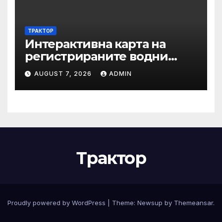
ТРАКТОР
Интерактивна карта на
регистрираните водни
бази по Черноморието за
AUGUST 7, 2026
ADMIN
летния сезон на 2026 г.
Трактор
Proudly powered by WordPress
|
Theme:
Newsup
by
Themeansar
.