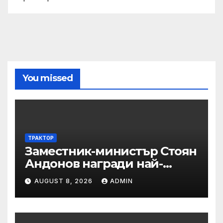
You missed
ТРАКТОР
Заместник-министър Стоян
Андонов награди най-
заслужилите спортисти на
AUGUST 8, 2026
ADMIN
ОСК “Левски”