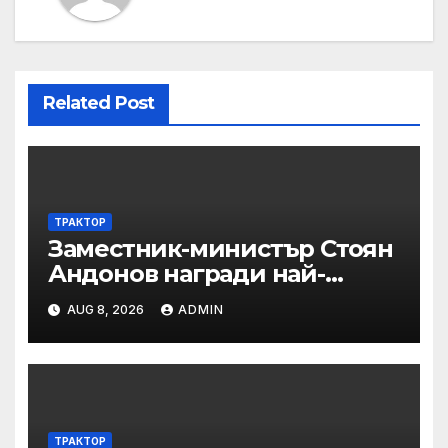
Related Post
ТРАКТОР
Заместник-министър Стоян
Андонов награди най-
заслужилите спортисти на
AUG 8, 2026
ADMIN
ОСК “Левски”
ТРАКТОР