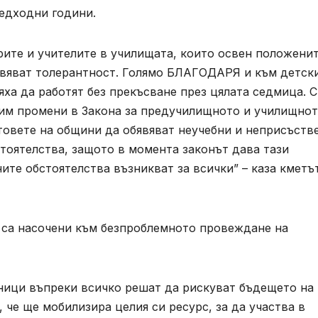
редходни години.
рите и учителите в училищата, които освен положени
оявяват толерантност. Голямо БЛАГОДАРЯ и към детск
яха да работят без прекъсване през цялата седмица. С
им промени в Закона за предучилищното и училищно
товете на общини да обявяват неучебни и неприсъств
тоятелства, защото в момента законът дава тази
те обстоятелства възникват за всички” – каза кметъ
 са насочени към безпроблемното провеждане на
ници въпреки всичко решат да рискуват бъдещето на 
 че ще мобилизира целия си ресурс, за да участва в