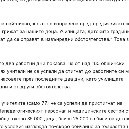
ра най-силно, когато е изправена пред предизвикател
е грижат за нашите деца. Училищата, детските градин
ат да се справят в извънредни обстоятелства.“ Това 
е два работни дни показва, че от над 160 общински
х учители не са успели да стигнат до работните си м
часовете през последните два дни, като училищата
ани и от други обстоятелства.
учителите (само 77) не са успели да пристигнат на
. Непедагогическият персонал и медицинските сестри 
общо около 35 000 деца, близо 25 000 са били на детс
те условия изглежда по-скоро обичайно за възрастта 