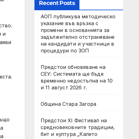
Recent Posts
АОП публикува методическо
указание във връзка с
ство.
промени в основанията за
и и
задължително отстраняване
заяви
на кандидати и участници в
процедури по ЗОП
Предстои обновяване на
СЕУ: Системата ще бъде
еста.
временно недостъпна на 10
и 11 август 2026 г.
Община Стара Загора
също
Предстои XI Фестивал на
средновековните традиции,
ка
бит и култура „Калето
на