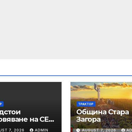
Р
ТРАКТОР
дстои
Община Стара
овяване на СЕУ:
Загора
темата ще бъде
UST 7, 2026
ADMIN
AUGUST 7, 2026
AD