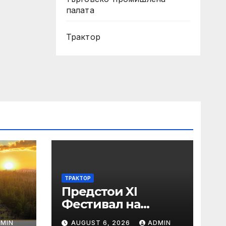
палата
Трактор
ТРАКТОР
Предстои XI
Фестивал на
средновековните
MIN
AUGUST 6, 2026
ADMIN