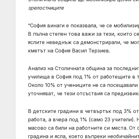
зрелостниците
“София винаги е показвала, че се мобилизи
В пълна степен това важи за тези, които с
яслите неведнъж са демонстрирали, че мог
кметът на София Васил Терзиев.
Анализ на Столичната община за последнит
училища в София под 1% от работещите в тя
Около 10% от учениците не са посещавали 
уточняват, че тези отсъствия са предизвик
В детските градини в четвъртък под 3% от 
работа, а вчера под 1% (само 23 учители)
масово са били на работните си места. От 
градина и ясла, което въпреки необичайни