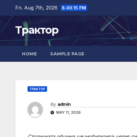
Skip
Fri. Aug 7th, 2026
8:49:15 PM
to
content
Трактор
HOME
SAMPLE PAGE
ТРАКТОР
By
admin
MAY 11, 2026
Столичната община ще мобилизира целия си 