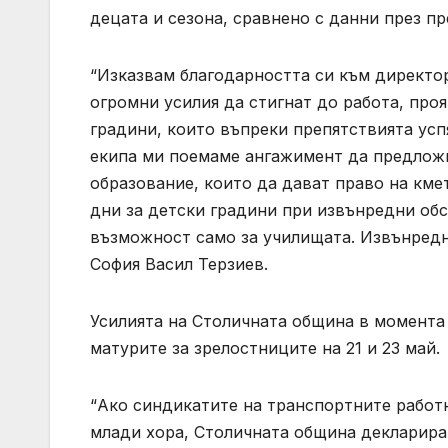
децата и сезона, сравнено с данни през п
“Изказвам благодарността си към директо
огромни усилия да стигнат до работа, пр
градини, които въпреки препятствията усп
екипа ми поемаме ангажимент да предлож
образование, които да дават право на кме
дни за детски градини при извънредни обс
възможност само за училищата. Извънредни
София Васил Терзиев.
Усилията на Столичната община в момента
матурите за зрелостниците на 21 и 23 май.
“Ако синдикатите на транспортните работ
млади хора, Столичната община декларира,