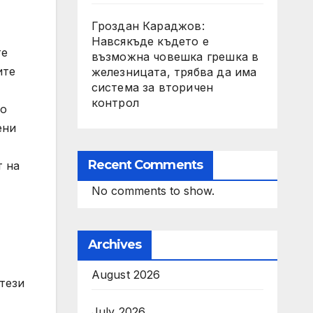
Гроздан Караджов:
Навсякъде където е
те
възможна човешка грешка в
ите
железницата, трябва да има
система за вторичен
контрол
то
ени
Recent Comments
т на
No comments to show.
Archives
August 2026
тези
July 2026