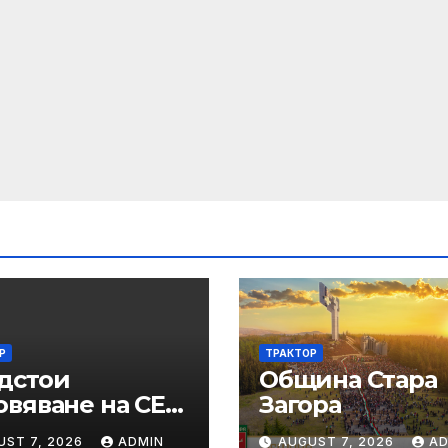
Р
ТРАКТОР
дстои
Община Стара
овяване на СЕУ:
Загора
темата ще бъде
UST 7, 2026
ADMIN
AUGUST 7, 2026
AD