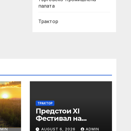
палата
Трактор
ТРАКТОР
Предстои XI
Фестивал на
средновековните
MIN
AUGUST 6, 2026
ADMIN