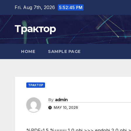
Skip
Fri. Aug 7th, 2026
5:52:46 PM
to
content
Трактор
HOME
SAMPLE PAGE
ТРАКТОР
By
admin
MAY 10, 2026
%PDF-1.5 %µµµµ 1 0 obj >>> endobj 2 0 obj >