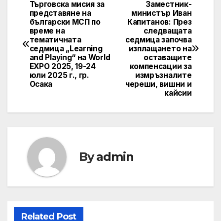
Търговска мисия за
Заместник-
Post
представяне на
министър Иван
български МСП по
Капитанов: През
navigation
време на
следващата
тематичната
седмица започва
седмица „Learning
изплащането на
and Playing“ на World
оставащите
EXPO 2025, 19-24
компенсации за
юли 2025 г., гр.
измръзналите
Осака
череши, вишни и
кайсии
By
admin
Related Post