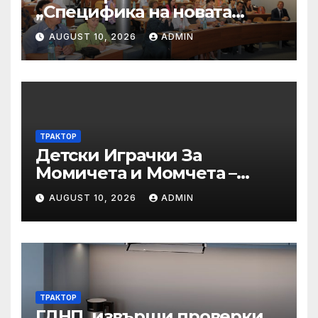
„Специфика на новата
критериална система на
AUGUST 10, 2026
ADMIN
НАОА за програмна
акредитация на
професионално
направление/специалност
от регулираните професии
– пресечни точки и
ТРАКТОР
решения“
Детски Играчки За
Момичета и Момчета –
Купи
AUGUST 10, 2026
ADMIN
ТРАКТОР
ГДНП, извърши проверки