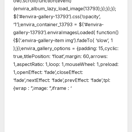
ow).scroll(function(event)
{envira_album_lazy_load_image(13793);});});});
$(‘#envira-gallery-13793’).css(‘opacity’,
‘1’);envira_container_13793 = $(‘#envira-
gallery-13793’).enviraImagesLoaded( function()
{$(‘.envira-gallery-item img’).fadeTo( ‘slow’, 1
);});envira_gallery_options = {padding: 15,cyclic:
true,titlePosition: ‘float’,margin: 60,arrows:
1,aspectRatio: 1,loop: 1,mouseWheel: 1,preload:
1,openEffect: ‘fade’,closeEffect:
‘fade’,nextEffect: ‘fade’,prevEffect: ‘fade’,tpl:
{wrap : ”,image: ”,iframe : ‘