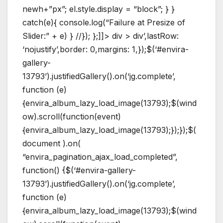
newh+”px”; el.style.display = “block”; } }
catch(e){ console.log(“Failure at Presize of
Slider:” + e) } //}); };]]>
div > div’,lastRow:
‘nojustify’,border: 0,margins: 1,});$(‘#envira-
gallery-
13793’).justifiedGallery().on(‘jg.complete’,
function (e)
{envira_album_lazy_load_image(13793);$(wind
ow).scroll(function(event)
{envira_album_lazy_load_image(13793);});});$(
document ).on(
“envira_pagination_ajax_load_completed”,
function() {$(‘#envira-gallery-
13793’).justifiedGallery().on(‘jg.complete’,
function (e)
{envira_album_lazy_load_image(13793);$(wind