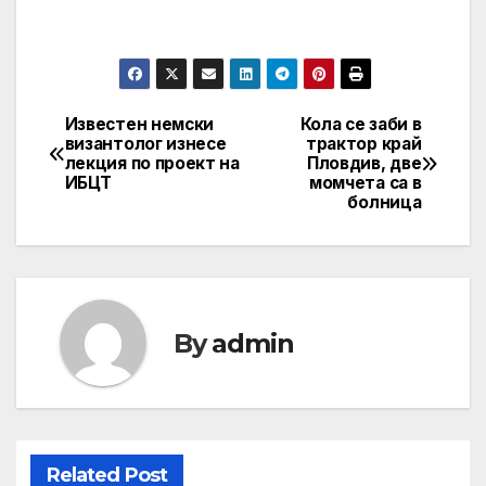
Известен немски
Кола се заби в
Post
византолог изнесе
трактор край
лекция по проект на
Пловдив, две
navigation
ИБЦТ
момчета са в
болница
By
admin
Related Post