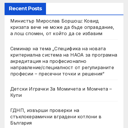
Recent Posts
Министър Мирослав Боршош: Ковид
кризата вече не може да бъде оправдание,
а лош спомен, от който да се избавим
Семинар на тема „Специфика на новата
критериална система на НАОА за програмна
акредитация на професионално
направление/специалност от регулираните
професии – пресечни точки и решения“
Детски Играчки За Момичета и Момчета –
Купи
ГДНП, извърши проверки на
стъклокерамични вградени котлони в
България