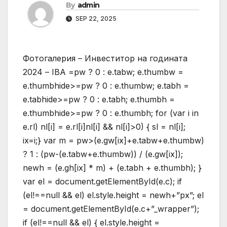
By
admin
SEP 22, 2025
Фотогалерия – Инвеститор на годината
2024 – IBA
=pw ? 0 : e.tabw; e.thumbw =
e.thumbhide>=pw ? 0 : e.thumbw; e.tabh =
e.tabhide>=pw ? 0 : e.tabh; e.thumbh =
e.thumbhide>=pw ? 0 : e.thumbh; for (var i in
e.rl) nl[i] = e.rl[i]nl[i] && nl[i]>0) { sl = nl[i];
ix=i;} var m = pw>(e.gw[ix]+e.tabw+e.thumbw)
? 1 : (pw-(e.tabw+e.thumbw)) / (e.gw[ix]);
newh = (e.gh[ix] * m) + (e.tabh + e.thumbh); }
var el = document.getElementById(e.c); if
(el!==null && el) el.style.height = newh+”px”; el
= document.getElementById(e.c+”_wrapper”);
if (el!==null && el) { el.style.height =