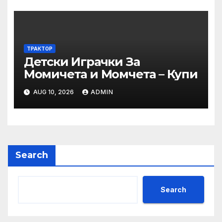
акредитация на
професионално
направление/специалност
от регулираните професии
– пресечни точки и
ТРАКТОР
Детски Играчки За
решения“
Момичета и Момчета – Купи
AUG 10, 2026
ADMIN
Search
Search