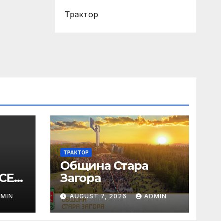
Трактор
ТРАКТОР
Община Стара
СЕУ:
Загора
бъде
MIN
AUGUST 7, 2026
ADMIN