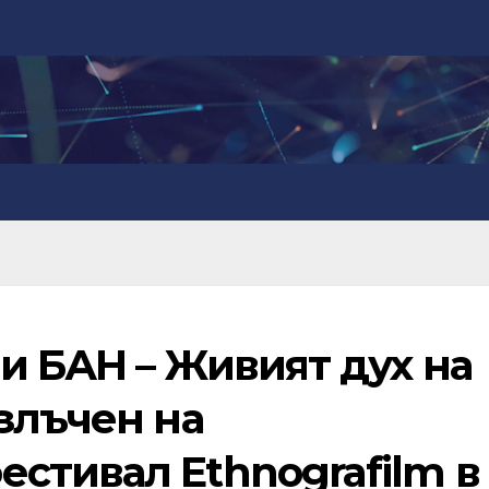
и БАН – Живият дух на
злъчен на
стивал Ethnografilm в