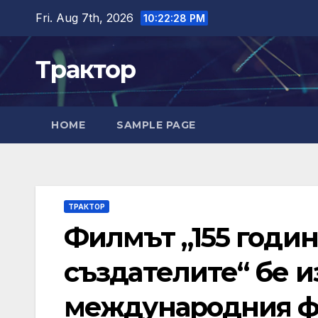
Skip
Fri. Aug 7th, 2026
10:22:29 PM
to
content
Трактор
HOME
SAMPLE PAGE
ТРАКТОР
Филмът „155 годин
създателите“ бе и
международния фе