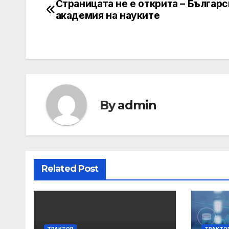
Страницата не е открита – Българс
Post
академия на науките
navigation
By
admin
Related Post