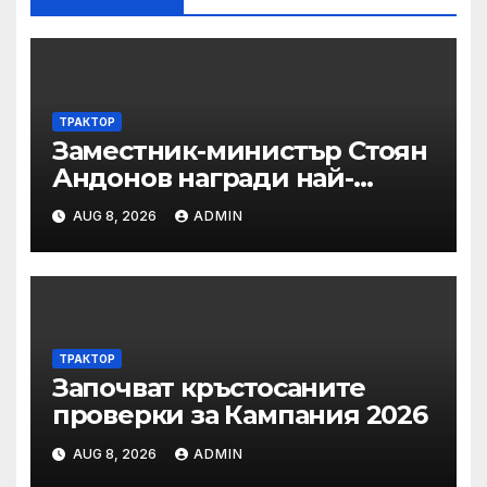
ТРАКТОР
Заместник-министър Стоян
Андонов награди най-
заслужилите спортисти на
AUG 8, 2026
ADMIN
ОСК “Левски”
ТРАКТОР
Започват кръстосаните
проверки за Кампания 2026
AUG 8, 2026
ADMIN