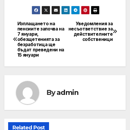
Изплащането на
Уведомления за
Post
пенсиите започва на
несъответствие за
7 януари,
действителните
navigation
обезщетенията за
собственици
безработица ще
бъдат преведени на
15 януари
By
admin
Related Post