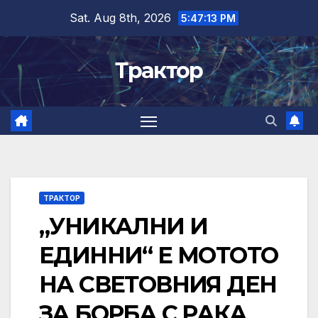
Skip
Sat. Aug 8th, 2026
5:47:14 PM
to
content
Трактор
ТРАКТОР
„УНИКАЛНИ И
ЕДИННИ“ Е МОТОТО
НА СВЕТОВНИЯ ДЕН
ЗА БОРБА С РАКА