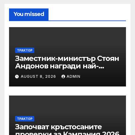
You missed
ТРАКТОР
Заместник-министър Стоян
Андонов награди най-
заслужилите спортисти на
AUGUST 8, 2026
ADMIN
ОСК “Левски”
ТРАКТОР
Започват кръстосаните
проверки за Кампания 2026