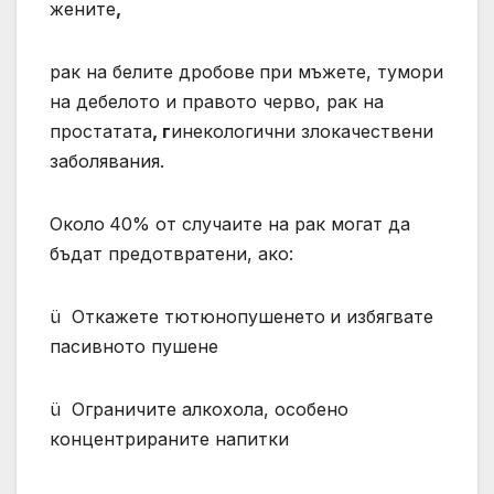
жените
,
рак на белите дробове
при мъжете, тумори
на дебелото и правото черво, рак на
простатата
, г
инекологични злокачествени
заболявания.
Около
40% от случаите на рак могат да
бъдат предотвратени, ако:
ü Откажете тютюнопушенето
и избягвате
пасивното пушене
ü Ограничите алкохола, особено
концентрираните напитки