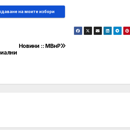
даване на моите избори
Новини :: МВнР
риални