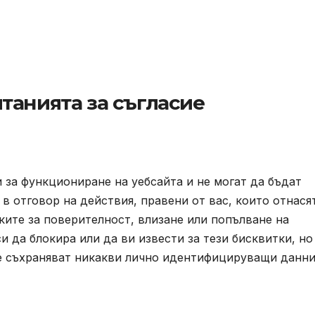
танията за съгласие
 за функциониране на уебсайта и не могат да бъдат
в отговор на действия, правени от вас, които отнася
йките за поверителност, влизане или попълване на
 да блокира или да ви извести за тези бисквитки, но
не съхраняват никакви лично идентифицируващи данни