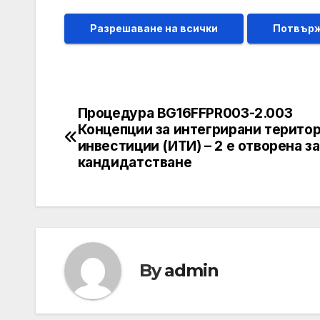
Разрешаване на всички
Потвърж
Процедура BG16FFPR003-2.003
Post
Концепции за интегрирани терито
navigation
инвестиции (ИТИ) – 2 е отворена за
кандидатстване
By
admin