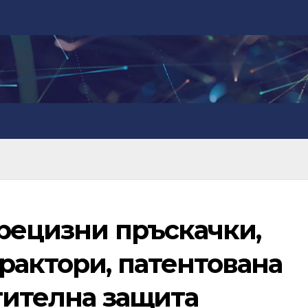
Прецизни пръскачки,
рактори, патентована
тителна защита