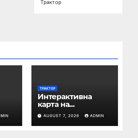
Трактор
ТРАКТОР
Интерактивна
карта на
регистрираните
DMIN
AUGUST 7, 2026
ADMIN
водни бази по
Черноморието за
летния сезон на