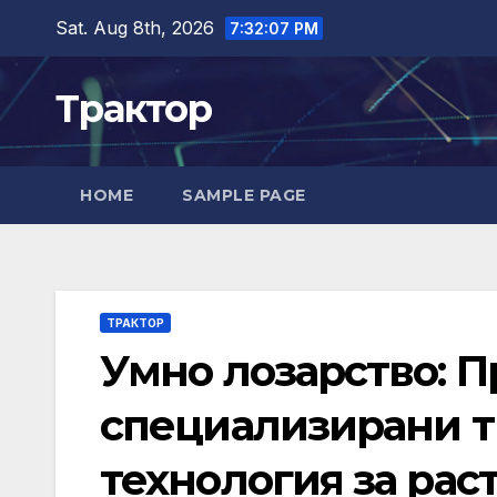
Skip
Sat. Aug 8th, 2026
7:32:08 PM
to
content
Трактор
HOME
SAMPLE PAGE
ТРАКТОР
Умно лозарство: 
специализирани т
технология за рас