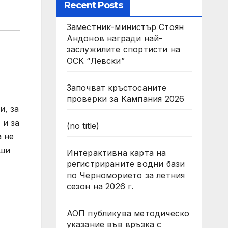
Recent Posts
Заместник-министър Стоян
Андонов награди най-
заслужилите спортисти на
ОСК “Левски”
Започват кръстосаните
проверки за Кампания 2026
и, за
 и за
(no title)
а не
оши
Интерактивна карта на
регистрираните водни бази
по Черноморието за летния
сезон на 2026 г.
АОП публикува методическо
указание във връзка с