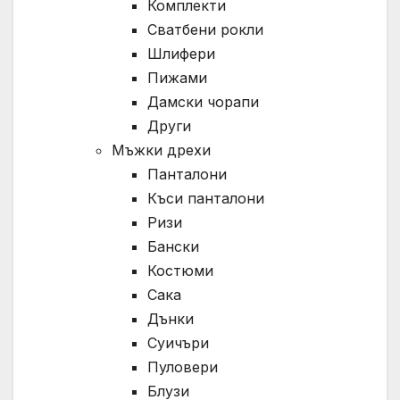
Комплекти
Сватбени рокли
Шлифери
Пижами
Дамски чорапи
Други
Мъжки дрехи
Панталони
Къси панталони
Ризи
Бански
Костюми
Сака
Дънки
Суичъри
Пуловери
Блузи