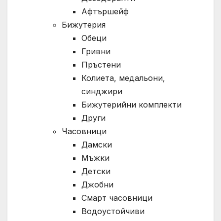
Афтършейф
Бижутерия
Обеци
Гривни
Пръстени
Колиета, медальони,
синджири
Бижутерийни комплекти
Други
Часовници
Дамски
Мъжки
Детски
Джобни
Смарт часовници
Водоустойчиви