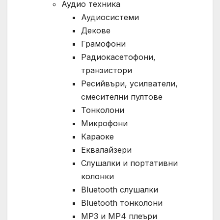
Аудио техника
Аудиосистеми
Декове
Грамофони
Радиокасетофони,
транзистори
Ресийвъри, усилватели,
смесителни пултове
Тонколони
Микрофони
Караоке
Еквалайзери
Слушалки и портативни
колонки
Bluetooth слушалки
Bluetooth тонколони
MP3 и MP4 плеъри