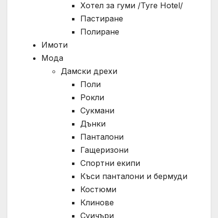
Хотел за гуми /Tyre Hotel/
Пастиране
Полиране
Имоти
Мода
Дамски дрехи
Поли
Рокли
Сукмани
Дънки
Панталони
Гащеризони
Спортни екипи
Къси панталони и бермуди
Костюми
Клинове
Суичъри