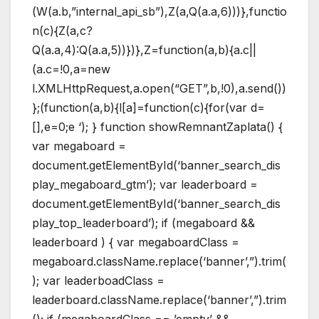
(W(a.b,”internal_api_sb”),Z(a,Q(a.a,6)))},functio
n(c){Z(a,c?
Q(a.a,4):Q(a.a,5))})},Z=function(a,b){a.c||
(a.c=!0,a=new
l.XMLHttpRequest,a.open(“GET”,b,!0),a.send())
};(function(a,b){l[a]=function(c){for(var d=
[],e=0;e
‘); } function showRemnantZaplata() {
var megaboard =
document.getElementById(‘banner_search_dis
play_megaboard_gtm’); var leaderboard =
document.getElementById(‘banner_search_dis
play_top_leaderboard’); if (megaboard &&
leaderboard ) { var megaboardClass =
megaboard.className.replace(‘banner’,”).trim(
); var leaderboadClass =
leaderboard.className.replace(‘banner’,”).trim