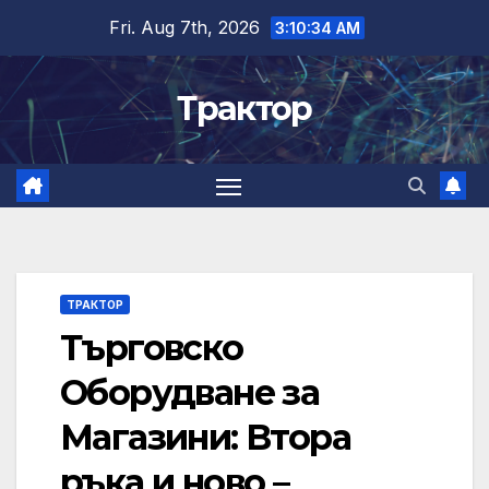
Skip
Fri. Aug 7th, 2026
3:10:35 AM
to
content
Трактор
ТРАКТОР
Търговско
Оборудване за
Магазини: Втора
ръка и ново –