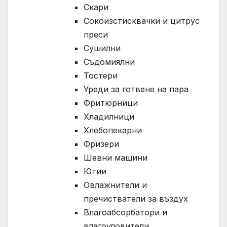
Скари
Сокоизстисквачки и цитрус
преси
Сушилни
Съдомиялни
Тостери
Уреди за готвене на пара
Фритюрници
Хладилници
Хлебопекарни
Фризери
Шевни машини
Ютии
Овлажнители и
пречистватели за въздух
Влагоабсорбатори и
влагоуловители