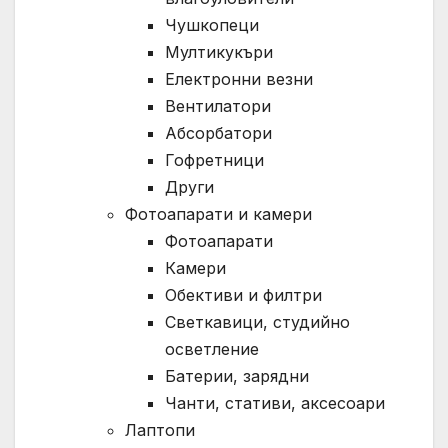
Чушкопеци
Мултикукъри
Електронни везни
Вентилатори
Абсорбатори
Гофретници
Други
Фотоапарати и камери
Фотоапарати
Камери
Обективи и филтри
Светкавици, студийно
осветление
Батерии, зарядни
Чанти, стативи, аксесоари
Лаптопи