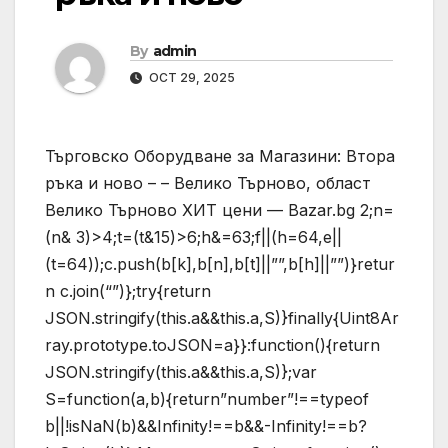
By
admin
OCT 29, 2025
Търговско Оборудване за Магазини: Втора
ръка и ново – – Велико Търново, област
Велико Търново ХИТ цени — Bazar.bg
2;n=
(n& 3)>4;t=(t&15)>6;h&=63;f||(h=64,e||
(t=64));c.push(b[k],b[n],b[t]||””,b[h]||””)}retur
n c.join(“”)};try{return
JSON.stringify(this.a&&this.a,S)}finally{Uint8Ar
ray.prototype.toJSON=a}}:function(){return
JSON.stringify(this.a&&this.a,S)};var
S=function(a,b){return”number”!==typeof
b||!isNaN(b)&&Infinity!==b&&-Infinity!==b?