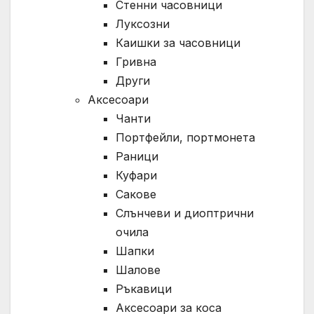
Стенни часовници
Луксозни
Каишки за часовници
Гривна
Други
Аксесоари
Чанти
Портфейли, портмонета
Раници
Куфари
Сакове
Слънчеви и диоптрични
очила
Шапки
Шалове
Ръкавици
Аксесоари за коса