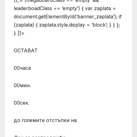
(); if (megaboardClass == ’empty’ &&
leaderboadClass == ’empty’) { var zaplata =
document.getElementById(‘banner_zaplata’); if
(zaplata) { zaplata.style.display = ‘block’; } } };
} ]]>
ОСТАВАТ
00часа
00мин.
00сек.
до големите отстъпки на