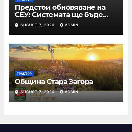
Предстои обновяване на
СЕУ: Системата ще бъде
временно недостъпна на 10
AUGUST 7, 2026
ADMIN
и 11 август 2026 г.
ТРАКТОР
Община Стара Загора
AUGUST 7, 2026
ADMIN