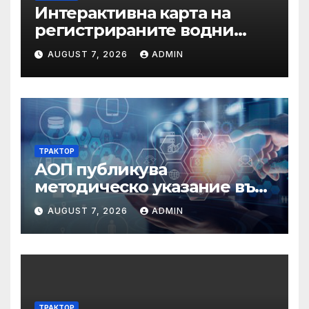
Интерактивна карта на
регистрираните водни
бази по Черноморието за
AUGUST 7, 2026
ADMIN
летния сезон на 2026 г.
ТРАКТОР
АОП публикува
методическо указание във
връзка с промени в
AUGUST 7, 2026
ADMIN
основанията за
задължително
отстраняване на кандидати
и участници в процедури
по ЗОП
ТРАКТОР