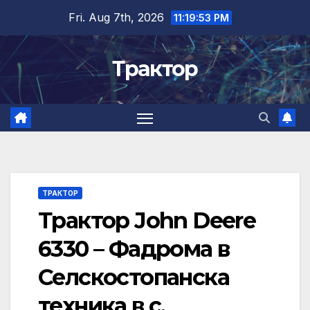
Skip
Fri. Aug 7th, 2026
11:19:54 PM
to
content
Трактор
ТРАКТОР
Трактор John Deere
6330 – Фадрома в
Селскостопанска
техника в с.