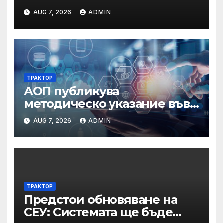
по Черноморието за летния
AUG 7, 2026
ADMIN
сезон на 2026 г.
ТРАКТОР
АОП публикува
методическо указание във
връзка с промени в
AUG 7, 2026
ADMIN
основанията за
задължително
отстраняване на кандидати
и участници в процедури
по ЗОП
ТРАКТОР
Предстои обновяване на
СЕУ: Системата ще бъде