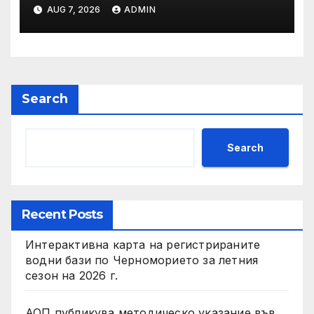
временно недостъпна на 10
AUG 7, 2026
ADMIN
и 11 август 2026 г.
Search
Search
Recent Posts
Интерактивна карта на регистрираните
водни бази по Черноморието за летния
сезон на 2026 г.
АОП публикува методическо указание във