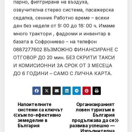
парно, филтриране на въздуха,
озвучителна стерео система, пасажерска
седалка, сенник Работно време – всеки
ден без неделя от 9: 00 до 18: 00 ч. Имаме
много трактори , фадроми и инвентар в
базата в Софрониево – на телефон
0887277602 ВЪЗМОЖНО ФИНАНСИРАНЕ С
ОТГОВОР ДО 20 мин. БЕЗ СКРИТИ ТАКСИ
И КОМИСИОННИ ЗА СРОК ОТ 3 МЕСЕЦА
ДО 6 ГОДИНИ – САМО С ЛИЧНА КАРТА.
Напоителните
Организираният
Post
системи са ключът
ловен туризъм в
към по-ефективно
България
navigation
земеделие в
продължава да се
България
развива успешно —
Изпълнителна