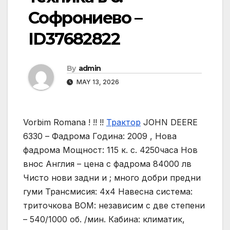
Софрониево –
ID37682822
By
admin
MAY 13, 2026
Vorbim Romana ! !! !!
Трактор
JOHN DEERE
6330 – Фадрома Година: 2009 , Нова
фадрома Мощност: 115 к. с. 4250часа Нов
внос Англия – цена с фадрома 84000 лв
Чисто нови задни и ; много добри предни
гуми Трансмисия: 4х4 Навесна система:
триточкова ВОМ: независим с две степени
– 540/1000 об. /мин. Кабина: климатик,