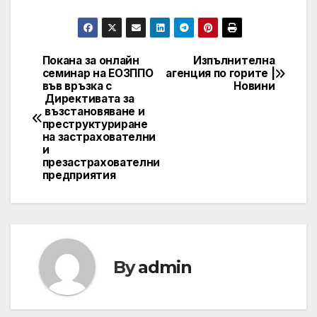
Покана за онлайн
Изпълнителна
Post
семинар на ЕОЗППО
агенция по горите |
във връзка с
Новини
navigation
Директивата за
възстановяване и
преструктуриране
на застрахователни
и
презастрахователни
предприятия
By
admin