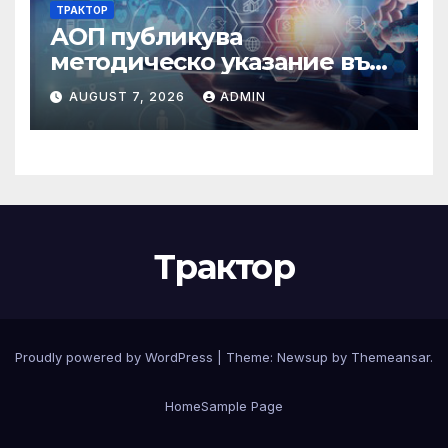
ТРАКТОР
АОП публикува
методическо указание във
връзка с промени в
AUGUST 7, 2026
ADMIN
основанията за
задължително
отстраняване на кандидати
и участници в процедури
по ЗОП
Трактор
Proudly powered by WordPress
|
Theme:
Newsup
by
Themeansar
.
Home
Sample Page