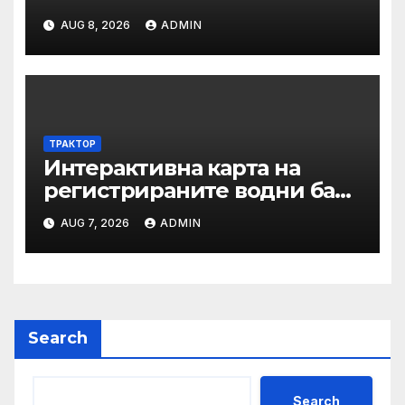
AUG 8, 2026
ADMIN
ТРАКТОР
Интерактивна карта на
регистрираните водни бази
по Черноморието за летния
AUG 7, 2026
ADMIN
сезон на 2026 г.
Search
Search