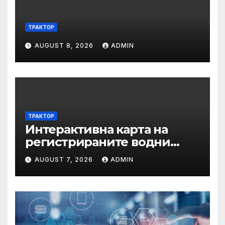
ТРАКТОР
AUGUST 8, 2026
ADMIN
ТРАКТОР
Интерактивна карта на
регистрираните водни
бази по Черноморието за
AUGUST 7, 2026
ADMIN
летния сезон на 2026 г.