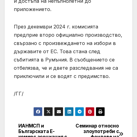
и достъпа на непълнолетни до
приложението.
През декември 2024 г. комисията
предприе второ официално производство,
свързано с произвеждането на избори в
държавите от ЕС. Това стана след
събитията в Румъния. В съобщението се
отбелязва, че и двете разследвания не са
приключили и се водят с предимство.
/ГГ/
ИАНМСП и
Семинар относно
Post
Българската Е-
злоупотреби с
комерс асоциация с
фондове на