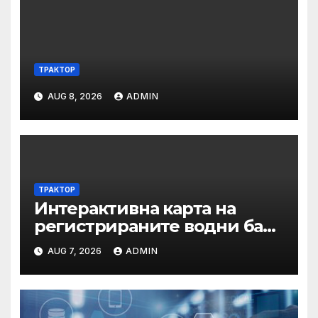
ТРАКТОР
AUG 8, 2026
ADMIN
ТРАКТОР
Интерактивна карта на
регистрираните водни бази
по Черноморието за летния
AUG 7, 2026
ADMIN
сезон на 2026 г.