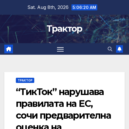
Skip
Sat. Aug 8th, 2026
5:06:20 AM
to
content
Трактор
ТРАКТОР
“ТикТок” нарушава
правилата на ЕС,
сочи предварителна
оценка на