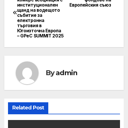
navigation
институционален
Европейския съюз
щанд на водещото
събитие за
електронна
търговия в
Югоизточна Европа
– GPeC SUMMIT 2025
By
admin
Related Post