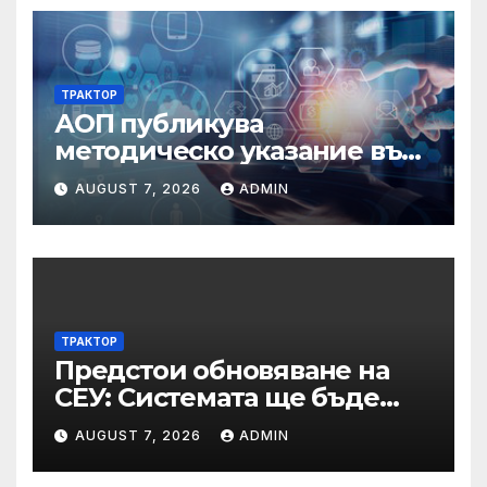
ТРАКТОР
АОП публикува
методическо указание във
връзка с промени в
AUGUST 7, 2026
ADMIN
основанията за
задължително
отстраняване на кандидати
и участници в процедури
по ЗОП
ТРАКТОР
Предстои обновяване на
СЕУ: Системата ще бъде
временно недостъпна на 10
AUGUST 7, 2026
ADMIN
и 11 август 2026 г.