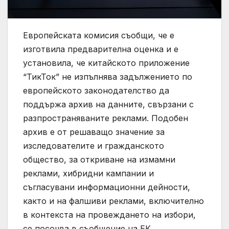
Европейската комисия съобщи, че е
изготвила предварителна оценка и е
установила, че китайското приложение
“ТикТок” не изпълнява задължението по
европейското законодателство да
поддържа архив на данните, свързани с
разпространяваните реклами. Подобен
архив е от решаващо значение за
изследователите и гражданското
общество, за откриване на измамни
реклами, хибридни кампании и
съгласувани информационни дейности,
както и на фалшиви реклами, включително
в контекста на провеждането на избори,
се посочва в съобщение на ЕК.