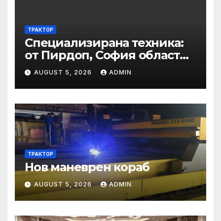
МЗ
ТРАКТОР
Специализирана техника:
от Пирдоп, София област
Втора ръка и нови с ТОП
AUGUST 5, 2026
ADMIN
цени онлайн от цяла
България — Bazar.bg
ТРАКТОР
Нов маневрен кораб
AUGUST 5, 2026
ADMIN