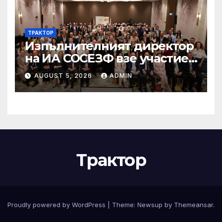
ТРАКТОР
Изпълнителният директор
на ИА СОСЕЗФ взе участие
в организирана от
AUGUST 5, 2026
ADMIN
Европейската служба за
борба с измамите (OLAF),
международна
конференция под наслов
„Prevent – Detect –
Investigate“
Трактор
Proudly powered by WordPress
|
Theme:
Newsup
by
Themeansar
.