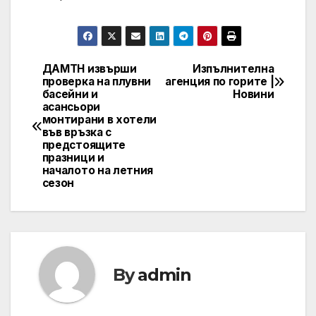
ДАМТН извърши
Изпълнителна
Post
проверка на плувни
агенция по горите |
басейни и
Новини
navigation
асансьори
монтирани в хотели
във връзка с
предстоящите
празници и
началото на летния
сезон
By
admin