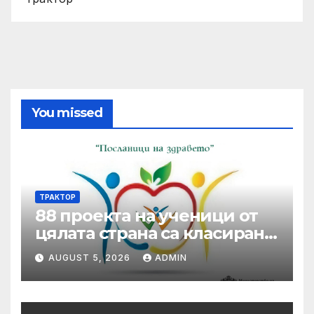
You missed
ТРАКТОР
88 проекта на ученици от
цялата страна са класирани
от първа фаза в XVII-то
AUGUST 5, 2026
ADMIN
издание на Националния
ученически конкурс
„Посланици на здравето” •