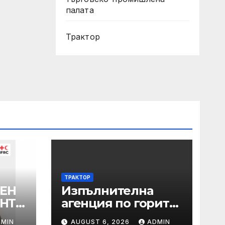
палата
Трактор
ТРАКТОР
ЕН
Изпълнителна
АНТА
агенция по горите
| Новини
DMIN
AUGUST 6, 2026
ADMIN