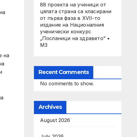
88 проекта на ученици от
цялата страна са класирани
на
от първа фаза в XVII-то
издание на Националния
ученически конкурс
„Посланици на здравето” •
МЗ
е на
на
Recent Comments
и
No comments to show.
ма
Archives
August 2026
July 2026