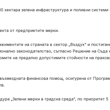
10 хектара зелена инфраструктура и поливни системи 
екта от предприетите мерки.
жиментите на страната в сектор „Въздух“ и постиган
ионално законодателство, съгласно Решение на Съда 
нормите на пределно допустимите стойности на прахов
звъзмездната финансова помощ, осигурена от Програ
лв.
дура „Зелени мерки в градска среда“, по приоритет 5