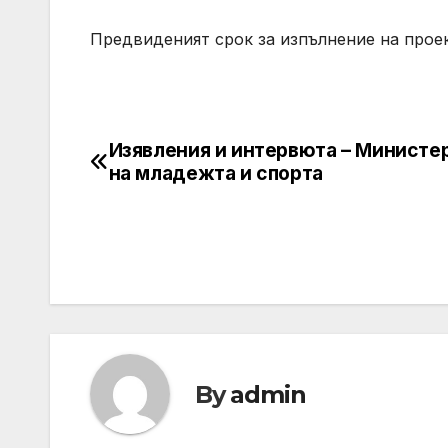
Предвиденият срок за изпълнение на проек
Изявления и интервюта – Министе
Post
на младежта и спорта
navigation
By
admin