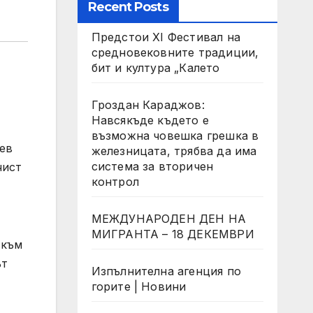
Recent Posts
Предстои XI Фестивал на
средновековните традиции,
бит и култура „Калето
Гроздан Караджов:
Навсякъде където е
възможна човешка грешка в
ев
железницата, трябва да има
система за вторичен
чист
контрол
МЕЖДУНАРОДЕН ДЕН НА
МИГРАНТА – 18 ДЕКЕМВРИ
 към
ът
Изпълнителна агенция по
горите | Новини