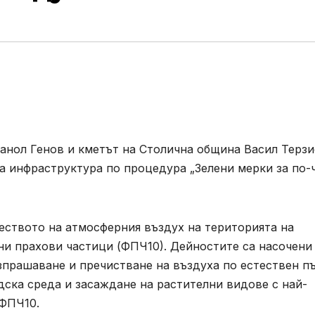
анол Генов и кметът на Столична община Васил Терзи
а инфраструктура по процедура „Зелени мерки за по-
еството на атмосферния въздух на територията на
ни прахови частици (ФПЧ10). Дейностите са насочени
зпрашаване и пречистване на въздуха по естествен п
дска среда и засаждане на растителни видове с най-
 ФПЧ10.