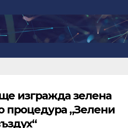
ще изгражда зелена
о процедура „Зелени
въздух“