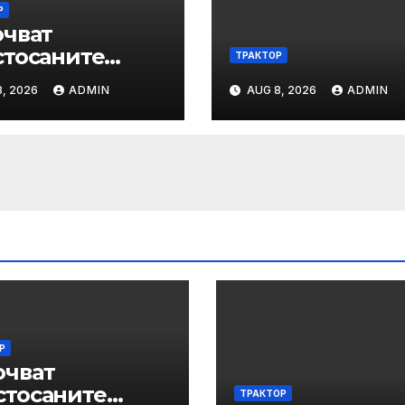
Р
очват
стосаните
ТРАКТОР
верки за
, 2026
ADMIN
AUG 8, 2026
ADMIN
пания 2026
Р
очват
стосаните
ТРАКТОР