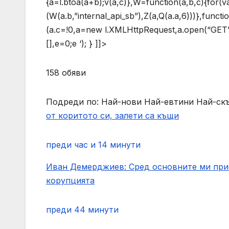
{a=l.btoa(a+b);v(a,c)},W=function(a,b,c){for(v
(W(a.b,”internal_api_sb”),Z(a,Q(a.a,6)))},functi
(a.c=!0,a=new l.XMLHttpRequest,a.open(“GET”,b,
[],e=0;e
‘); } ]]>
158 обяви
Подреди по: Най-нови Най-евтини Най-с
от коритото си, залети са къщи
преди час и 14 минути
Иван Демерджиев: Сред основните ми прио
корупцията
преди 44 минути