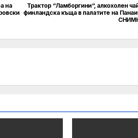
а на
Трактор “Ламборгини“, алкохолен ча
ровски
финландска къща в палатите на Панаи
СНИМ