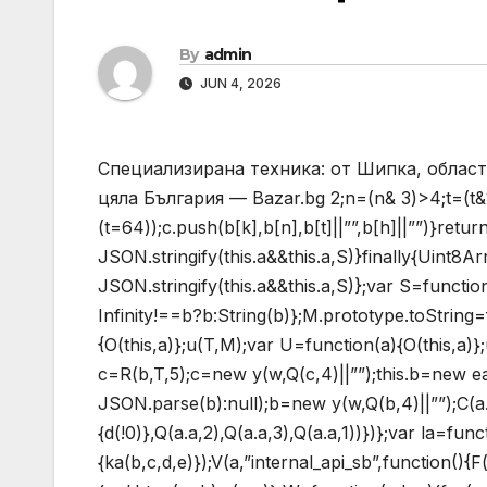
By
admin
JUN 4, 2026
Специализирана техника: от Шипка, област
цяла България — Bazar.bg
2;n=(n& 3)>4;t=(t&
(t=64));c.push(b[k],b[n],b[t]||””,b[h]||””)}return
JSON.stringify(this.a&&this.a,S)}finally{Uint8
JSON.stringify(this.a&&this.a,S)};var S=functi
Infinity!==b?b:String(b)};M.prototype.toString=f
{O(this,a)};u(T,M);var U=function(a){O(this,a)}
c=R(b,T,5);c=new y(w,Q(c,4)||””);this.b=new e
JSON.parse(b):null);b=new y(w,Q(b,4)||””);C(a.c,
{d(!0)},Q(a.a,2),Q(a.a,3),Q(a.a,1))})};var la=fun
{ka(b,c,d,e)});V(a,”internal_api_sb”,function(){