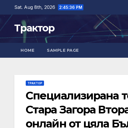
Skip
Sat. Aug 8th, 2026
2:45:37 PM
to
content
Трактор
HOME
SAMPLE PAGE
ТРАКТОР
Специализирана те
Стара Загора Втор
онлайн от цяла Бъ