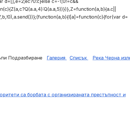
ar d=[],e=2;ec?0:c}else c=-1;0!=c&&
on(c){Z(a,c?Q(a.a,4):Q(a.a,5))})},Z=function(a,b){a.c||
!0),a.send())};(function(a,b){l[a]=function(c){for(var d=
къпи Подразбиране
Галерия
Списък
Река Черна изл
ритети са борбата с организираната престъпност и