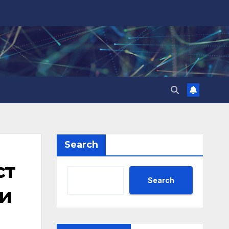
Search
ст
Search
ни