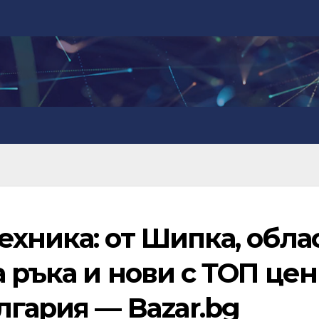
хника: от Шипка, обла
а ръка и нови с ТОП це
лгария — Bazar.bg