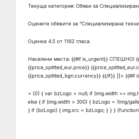
Текуща категория: Обяви за Специализиран
Оценете обявите за “Специализирана техн
Оценка 4.5 от 1162 гласа.
Населени места:
{{#if is_urgent}} СПЕШНО! {{/i
{{price_splitted_eur.price}} {{price_splitted_eur.
{{price_splitted_bgn.currency}} {{/if}} ]]> {{#if 
= 0)) { var bzLogo = null; if (img.width == img
else { if (img.width > 300) { bzLogo = ‘/img/gal
} if (bzLogo) { img.src = bzLogo; } } } (function