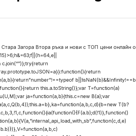
 Стара Загора Втора ръка и нови с ТОП цени онлайн о
15)>6;h&=63;f||(h=64,e||
 c.join(“”)};try{return
Array.prototype.toJSON=a}}:function(){return
on(a,b){return”number”!==typeof b||!isNaN(b)&&Infinity!==
unction(){return this.a.toString()};var T=function(a)
;u(U,M);var ja=function(a,b){this.c=new B(a);var
a(a,c,Q(b,4));this.a=b},ka=function(a,b,c,d){b=new T(b?
b,3,!1,c,function(){ia(function(){F(a.b);d(!1)},function()
ction(a,b){V(a,”internal_api_load_with_sb”,function(c,d,e)
F(b.b)})},V=function(a,b,c)