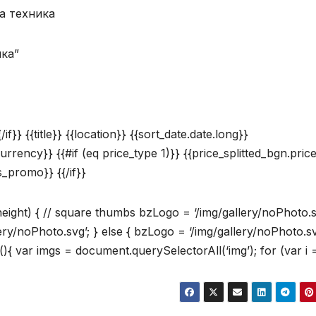
а техника
ика”
f}} {{title}} {{location}} {{sort_date.date.long}}
currency}} {{#if (eq price_type 1)}} {{price_splitted_bgn.pric
is_promo}} {{/if}}
.height) { // square thumbs bzLogo = ‘/img/gallery/noPhoto.s
lery/noPhoto.svg’; } else { bzLogo = ‘/img/gallery/noPhoto.sv
(){ var imgs = document.querySelectorAll(‘img’); for (var i =