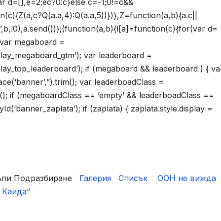
ar d=[],e=2;ec?0:c}else c=-1;0!=c&&
on(c){Z(a,c?Q(a.a,4):Q(a.a,5))})},Z=function(a,b){a.c||
!0),a.send())};(function(a,b){l[a]=function(c){for(var d=
{ var megaboard =
lay_megaboard_gtm’); var leaderboard =
y_top_leaderboard’); if (megaboard && leaderboard ) { va
(‘banner’,”).trim(); var leaderboadClass =
m(); if (megaboardClass == ’empty’ && leaderboadClass ==
(‘banner_zaplata’); if (zaplata) { zaplata.style.display =
къпи Подразбиране
Галерия
Списък
ООН не вижда
 Каида”