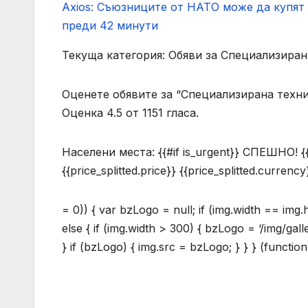
Axios: Съюзниците от НАТО може да купят
преди 42 минути
Текуща категория: Обяви за Специализиран
Оценете обявите за “Специализирана техн
Оценка 4.5 от 1151 гласа.
Населени места:
{{#if is_urgent}} СПЕШНО! {{/i
{{price_splitted.price}} {{price_splitted.currency}
= 0)) { var bzLogo = null; if (img.width == img
else { if (img.width > 300) { bzLogo = ‘/img/gal
} if (bzLogo) { img.src = bzLogo; } } } (function