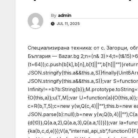
By
admin
JUL 11, 2025
Специализирана техника: от с. Загорци, об
България — Bazar.bg
2;n=(n& 3)>4;t=(t&15)>6
(t=64));c.push(b[k],b[n],b[t]||””,b[h]||””)}return
JSON.stringify(this.a&&this.a,S)}finally{Uint8
JSON.stringify(this.a&&this.a,S)};var S=functi
Infinity!==b?b:String(b)};M.prototype.toString=f
{O(this,a)};u(T,M);var U=function(a){O(this,a)}
c=R(b,T,5);c=new y(w,Q(c,4)||””);this.b=new e
JSON.parse(b):null);b=new y(w,Q(b,4)||””);C(a.c,
{d(!0)},Q(a.a,2),Q(a.a,3),Q(a.a,1))})};var la=fun
{ka(b,c,d,e)});V(a,”internal_api_sb”,function(){