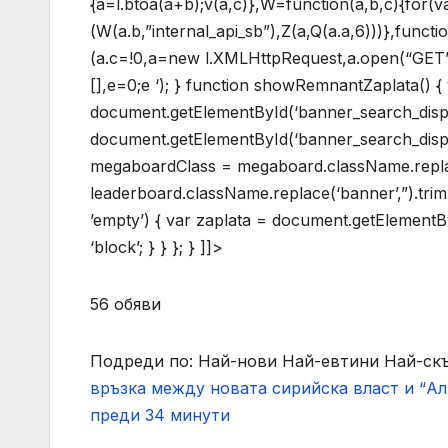
{a=l.btoa(a+b);v(a,c)},W=function(a,b,c){for(v
(W(a.b,”internal_api_sb”),Z(a,Q(a.a,6)))},functi
(a.c=!0,a=new l.XMLHttpRequest,a.open(“GET”,b,
[],e=0;e
‘); } function showRemnantZaplata() 
document.getElementById(‘banner_search_disp
document.getElementById(‘banner_search_displa
megaboardClass = megaboard.className.replace
leaderboard.className.replace(‘banner’,”).tri
’empty’) { var zaplata = document.getElementById
‘block’; } } }; } ]]>
56 обяви
Подреди по: Най-нови Най-евтини Най-с
връзка между новата сирийска власт и “Ал
преди 34 минути