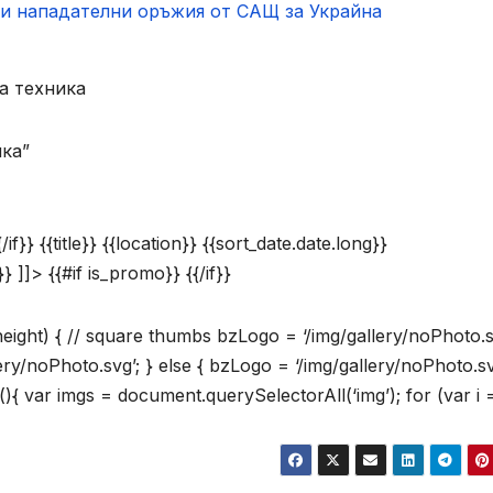
 и нападателни оръжия от САЩ за Украйна
а техника
ика”
f}} {{title}} {{location}} {{sort_date.date.long}}
} ]]> {{#if is_promo}} {{/if}}
.height) { // square thumbs bzLogo = ‘/img/gallery/noPhoto.s
lery/noPhoto.svg’; } else { bzLogo = ‘/img/gallery/noPhoto.sv
(){ var imgs = document.querySelectorAll(‘img’); for (var i =