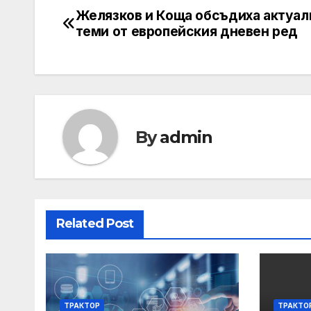
Желязков и Коща обсъдиха актуал
Post
теми от европейския дневен ред
navigation
By
admin
Related Post
ТРАКТОР
ТРАКТО