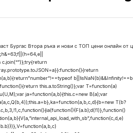
ласт Бургас Втора ръка и нови с ТОП цени онлайн от 
;h&=63;f||(h=64,e||
 c.join(“”)};try{return
Array.prototype.toJSON=a}}:function(){return
on(a,b){return”number”!==typeof b||!isNaN(b)&&Infinity!==
unction(){return this.a.toString()};var T=function(a)
;u(U,M);var ja=function(a,b){this.c=new B(a);var
a(a,c,Q(b,4));this.a=b},ka=function(a,b,c,d){b=new T(b?
b,3,!1,c,function(){ia(function(){F(a.b);d(!1)},function()
ction(a,b){V(a,”internal_api_load_with_sb”,function(c,d,e)
F(b.b)})},V=function(a,b,c)