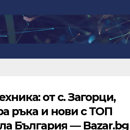
хника: от с. Загорци,
ра ръка и нови с ТОП
ла България — Bazar.bg