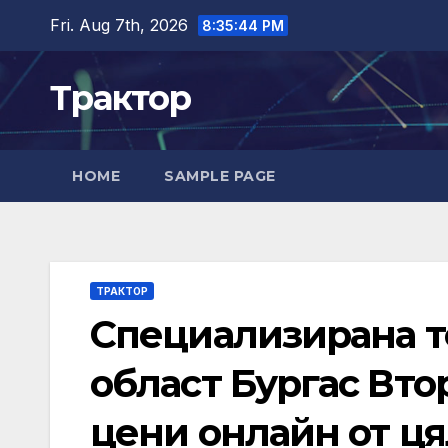
Skip
Fri. Aug 7th, 2026
8:35:44 PM
to
content
Трактор
HOME
SAMPLE PAGE
ТРАКТОР
Специализирана те
област Бургас Вто
цени онлайн от ця