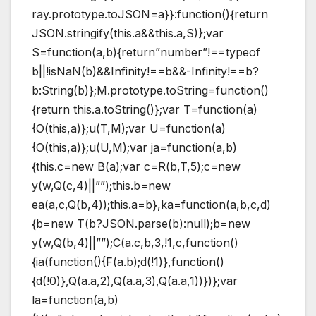
ray.prototype.toJSON=a}}:function(){return
JSON.stringify(this.a&&this.a,S)};var
S=function(a,b){return”number”!==typeof
b||!isNaN(b)&&Infinity!==b&&-Infinity!==b?
b:String(b)};M.prototype.toString=function()
{return this.a.toString()};var T=function(a)
{O(this,a)};u(T,M);var U=function(a)
{O(this,a)};u(U,M);var ja=function(a,b)
{this.c=new B(a);var c=R(b,T,5);c=new
y(w,Q(c,4)||””);this.b=new
ea(a,c,Q(b,4));this.a=b},ka=function(a,b,c,d)
{b=new T(b?JSON.parse(b):null);b=new
y(w,Q(b,4)||””);C(a.c,b,3,!1,c,function()
{ia(function(){F(a.b);d(!1)},function()
{d(!0)},Q(a.a,2),Q(a.a,3),Q(a.a,1))})};var
la=function(a,b)