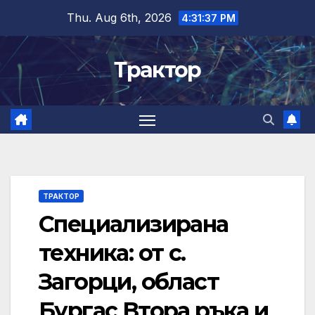
Skip
Thu. Aug 6th, 2026
4:31:37 PM
to
content
Трактор
ТРАКТОР
Специализирана
техника: от с.
Загорци, област
Бургас Втора ръка и