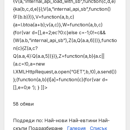
{V(a,”internal_api_load_with_sb”,function(c,d,e)
{ka(b,c,d,e)});V(a,”internal_api_sb”,function()
{F(b.b)})},V=function(a,b,c)
{a=l.btoa(a+b);v(a,c)},W=function(a,b,c)
{for(var d=[],e=2;ec?0:c}else c=-1;0!=c&&
(W(a.b,”internal_api_sb”),Z(a,Q(a.a,6)))},functio
n(c){Z(a,c?
Q(a.a,4):Q(a.a,5))})},Z=function(a,b){a.c||
(a.c=!0,a=new
l.XMLHttpRequest,a.open(“GET”,b,!0),a.send())
};(function(a,b){l[a]=function(c){for(var d=
[],e=0;e
‘); } ]]>
58 обяви
Подреди по: Най-нови Най-евтини Най-
скъпи Подразбиране
Галерия
Списък