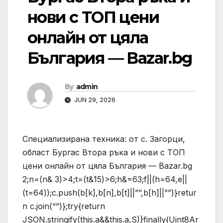
нови с ТОП цени
онлайн от цяла
България — Bazar.bg
By
admin
JUN 29, 2026
Специализирана техника: от с. Загорци,
област Бургас Втора ръка и нови с ТОП
цени онлайн от цяла България — Bazar.bg
2;n=(n& 3)>4;t=(t&15)>6;h&=63;f||(h=64,e||
(t=64));c.push(b[k],b[n],b[t]||””,b[h]||””)}retur
n c.join(“”)};try{return
JSON.stringify(this.a&&this.a,S)}finally{Uint8Ar