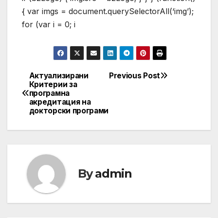
{ var imgs = document.querySelectorAll(‘img’);
for (var i = 0; i
Актуализирани
Previous Post
Post
Критерии за
програмна
navigation
акредитация на
докторски програми
By
admin