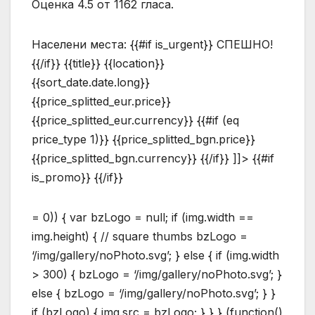
Оценка 4.5 от 1162 гласа.
Населени места:
{{#if is_urgent}} СПЕШНО!
{{/if}} {{title}} {{location}}
{{sort_date.date.long}}
{{price_splitted_eur.price}}
{{price_splitted_eur.currency}} {{#if (eq
price_type 1)}} {{price_splitted_bgn.price}}
{{price_splitted_bgn.currency}} {{/if}} ]]> {{#if
is_promo}} {{/if}}
= 0)) { var bzLogo = null; if (img.width ==
img.height) { // square thumbs bzLogo =
‘/img/gallery/noPhoto.svg’; } else { if (img.width
> 300) { bzLogo = ‘/img/gallery/noPhoto.svg’; }
else { bzLogo = ‘/img/gallery/noPhoto.svg’; } }
if (bzLogo) { img.src = bzLogo; } } } (function()