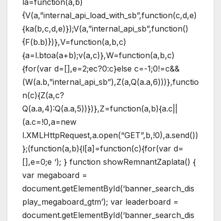
la=function(a,b)
{V(a,”internal_api_load_with_sb”,function(c,d,e)
{ka(b,c,d,e)});V(a,”internal_api_sb”,function()
{F(b.b)})},V=function(a,b,c)
{a=l.btoa(a+b);v(a,c)},W=function(a,b,c)
{for(var d=[],e=2;ec?0:c}else c=-1;0!=c&&
(W(a.b,”internal_api_sb”),Z(a,Q(a.a,6)))},functio
n(c){Z(a,c?
Q(a.a,4):Q(a.a,5))})},Z=function(a,b){a.c||
(a.c=!0,a=new
l.XMLHttpRequest,a.open(“GET”,b,!0),a.send())
};(function(a,b){l[a]=function(c){for(var d=
[],e=0;e
‘); } function showRemnantZaplata() {
var megaboard =
document.getElementById(‘banner_search_dis
play_megaboard_gtm’); var leaderboard =
document.getElementById(‘banner_search_dis