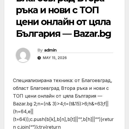
ръка и нови с ТОП
цени онлайн от цяла
България — Bazar.bg
By
admin
MAY 15, 2026
Специализирана техника: от Благоевград,
област Благоевград Втора ръка и нови с
ТОП цени онлайн от цяла България —
Bazar.bg
2;n=(n& 3)>4;t=(t&15)>6;h&=63;f||
(h=64,e||
(t=64));c.push(b[k],b[n],b[t]||””,b[h]||””)}retur
n c.join(“”)};try{return