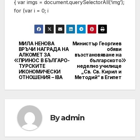
{ var imgs = document.querySelectorAll(‘img’);
for (var i = 0; i
МИЛА НЕНОВА
Министър Георгиев
Post
ВРЪЧИ НАГРАДА НА
обяви
АЛКОМЕТ ЗА
възстановяване на
navigation
ПРИНОС В БЪЛГАРО-
българското
ТУРСКИТЕ
неделно училище
ИКОНОМИЧЕСКИ
„Св. Св. Кирил и
ОТНОШЕНИЯ – IBA
Методий“ в Египет
By
admin