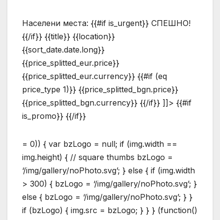
Населени места:
{{#if is_urgent}} СПЕШНО!
{{/if}} {{title}} {{location}}
{{sort_date.date.long}}
{{price_splitted_eur.price}}
{{price_splitted_eur.currency}} {{#if (eq
price_type 1)}} {{price_splitted_bgn.price}}
{{price_splitted_bgn.currency}} {{/if}} ]]> {{#if
is_promo}} {{/if}}
= 0)) { var bzLogo = null; if (img.width ==
img.height) { // square thumbs bzLogo =
‘/img/gallery/noPhoto.svg’; } else { if (img.width
> 300) { bzLogo = ‘/img/gallery/noPhoto.svg’; }
else { bzLogo = ‘/img/gallery/noPhoto.svg’; } }
if (bzLogo) { img.src = bzLogo; } } } (function()