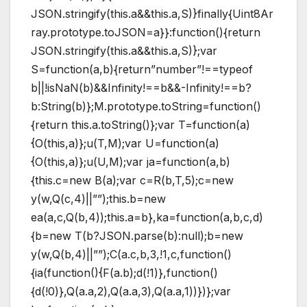
JSON.stringify(this.a&&this.a,S)}finally{Uint8Ar
ray.prototype.toJSON=a}}:function(){return
JSON.stringify(this.a&&this.a,S)};var
S=function(a,b){return”number”!==typeof
b||!isNaN(b)&&Infinity!==b&&-Infinity!==b?
b:String(b)};M.prototype.toString=function()
{return this.a.toString()};var T=function(a)
{O(this,a)};u(T,M);var U=function(a)
{O(this,a)};u(U,M);var ja=function(a,b)
{this.c=new B(a);var c=R(b,T,5);c=new
y(w,Q(c,4)||””);this.b=new
ea(a,c,Q(b,4));this.a=b},ka=function(a,b,c,d)
{b=new T(b?JSON.parse(b):null);b=new
y(w,Q(b,4)||””);C(a.c,b,3,!1,c,function()
{ia(function(){F(a.b);d(!1)},function()
{d(!0)},Q(a.a,2),Q(a.a,3),Q(a.a,1))})};var