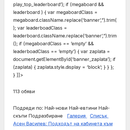
play_top_leaderboard’); if (megaboard &&
leaderboard ) { var megaboardClass =
megaboard.className.replace(‘banner’,”).trim(
); var leaderboadClass =
leaderboard.className.replace(‘banner’,”).trim
(); if (megaboardClass == ’empty’ &&
leaderboadClass == ’empty’) { var zaplata =
document.getElementById(‘banner_zaplata’); if
(zaplata) { zaplata.style.display = ‘block’; } } };
} ]]>
113 обяви
Подреди по: Най-нови Най-евтини Най-
скъпи Подразбиране
Галерия
Списък
Асен Василев: Подходът на кабинета към