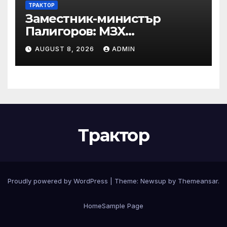
ТРАКТОР
Заместник-министър
Палигоров: МЗХ
предприема комплекс от
AUGUST 8, 2026
ADMIN
мерки за възстановяване
на горите от съхненето и на
полезащитните пояси в
Североизточна България
Трактор
Proudly powered by WordPress
|
Theme:
Newsup
by
Themeansar
.
Home
Sample Page