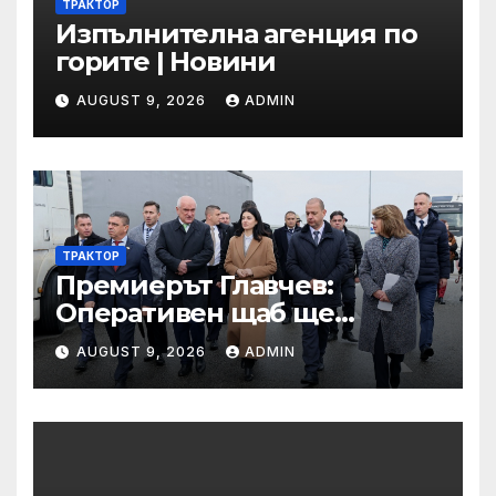
ТРАКТОР
Изпълнителна агенция по
горите | Новини
AUGUST 9, 2026
ADMIN
ТРАКТОР
Премиерът Главчев:
Оперативен щаб ще
реорганизира структурите
AUGUST 9, 2026
ADMIN
по границата, за да сме
готови за Шенген