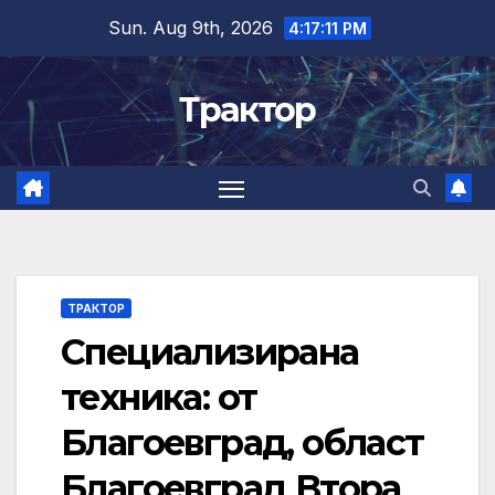
Skip
Sun. Aug 9th, 2026
4:17:11 PM
to
content
Трактор
ТРАКТОР
Специализирана
техника: от
Благоевград, област
Благоевград Втора