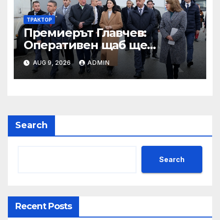
ТРАКТОР
Премиерът Главчев:
Оперативен щаб ще
реорганизира структурите
AUG 9, 2026
ADMIN
по границата, за да сме
готови за Шенген
Search
Search
Recent Posts