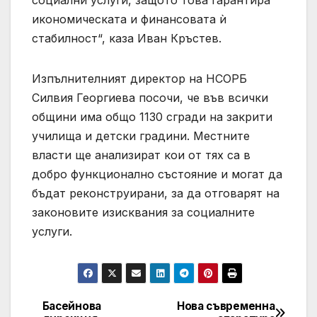
социални услуги, защото това гарантира
икономическата и финансовата ѝ
стабилност“, каза Иван Кръстев.
Изпълнителният директор на НСОРБ
Силвия Георгиева посочи, че във всички
общини има общо 1130 сгради на закрити
училища и детски градини. Местните
власти ще анализират кои от тях са в
добро функционално състояние и могат да
бъдат реконструирани, за да отговарят на
законовите изисквания за социалните
услуги.
Басейнова
Нова съвременна
Post