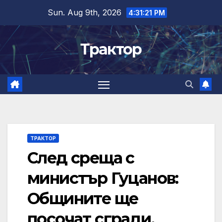
Skip
Sun. Aug 9th, 2026
4:31:22 PM
to
content
Трактор
ТРАКТОР
След среща с
министър Гуцанов:
Общините ще
посочат сгради,