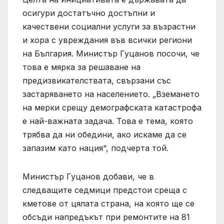
осигури достатъчно достъпни и
качествени социални услуги за възрастни
и хора с увреждания във всички региони
на България. Министър Гуцанов посочи, че
това е мярка за решаване на
предизвикателствата, свързани със
застаряването на населението. „Вземането
на мерки срещу демографската катастрофа
е най-важната задача. Това е тема, която
трябва да ни обедини, ако искаме да се
запазим като нация“, подчерта той.
Министър Гуцанов добави, че в
следващите седмици предстои среща с
кметове от цялата страна, на която ще се
обсъди напредъкът при ремонтите на 81