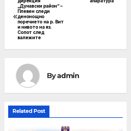
дирекция
апаратура
„Дунавски район“ –
navigation
Плевен следи
денонощно
поречието на р. Вит
и нивото на яз.
Сопот след
валежите
By
admin
Related Post