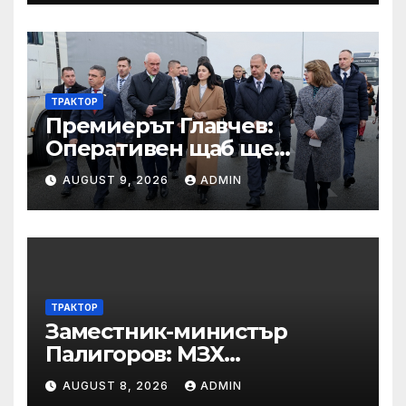
ТРАКТОР
Премиерът Главчев:
Оперативен щаб ще
реорганизира структурите
AUGUST 9, 2026
ADMIN
по границата, за да сме
готови за Шенген
ТРАКТОР
Заместник-министър
Палигоров: МЗХ
предприема комплекс от
AUGUST 8, 2026
ADMIN
мерки за възстановяване