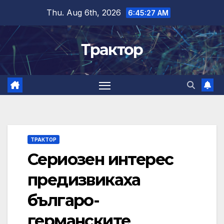
Skip
Thu. Aug 6th, 2026
6:45:28 AM
to
content
Трактор
ТРАКТОР
Сериозен интерес
предизвикаха
българо-
германските