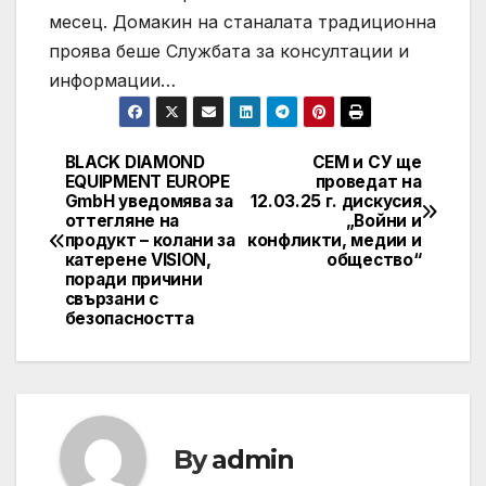
месец. Домакин на станалата традиционна
проява беше Службата за консултации и
информации…
BLACK DIAMOND
СЕМ и СУ ще
Post
EQUIPMENT EUROPE
проведат на
GmbH уведомява за
12.03.25 г. дискусия
navigation
оттегляне на
„Войни и
продукт – колани за
конфликти, медии и
катерене VISION,
общество“
поради причини
свързани с
безопасността
By
admin