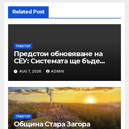
Related Post
ТРАКТОР
Предстои обновяване на
СЕУ: Системата ще бъде
временно недостъпна на 10
AUG 7, 2026
ADMIN
и 11 август 2026 г.
ТРАКТОР
Община Стара Загора