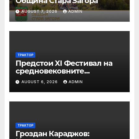
Община Стара Загора
AUGUST 7, 2026
ADMIN
ТРАКТОР
Предстои XI Фестивал на
средновековните
традиции, бит и култура
AUGUST 6, 2026
ADMIN
„Калето
ТРАКТОР
Гроздан Караджов: