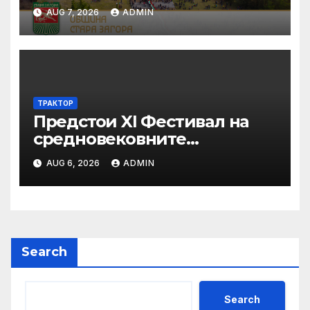
AUG 7, 2026
ADMIN
ТРАКТОР
Предстои XI Фестивал на
средновековните
традиции, бит и култура
AUG 6, 2026
ADMIN
„Калето
Search
Search