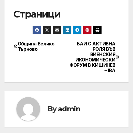
Страници
Община Велико
БАИ С АКТИВНА
Post
Търново
РОЛЯ ВЪВ
ВИЕНСКИЯ
navigation
ИКОНОМИЧЕСКИ
ФОРУМ В КИШИНЕВ
– IBA
By
admin