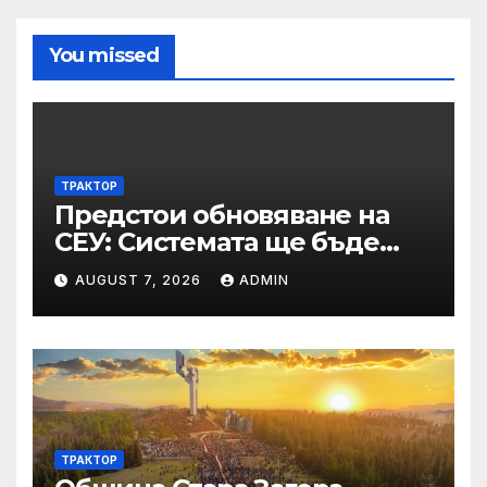
You missed
ТРАКТОР
Предстои обновяване на
СЕУ: Системата ще бъде
временно недостъпна на 10
AUGUST 7, 2026
ADMIN
и 11 август 2026 г.
ТРАКТОР