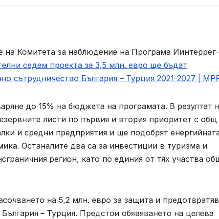
ние на Комитета за наблюдение на Програма Иинтерре
елни седем проекта за 3,5 млн. евро ще бъдат
но сътрудничество България – Турция 2021-2027 | МР
аряне до 15% на бюджета на програмата. В резултат 
езервните листи по първия и втория приоритет с общ
 малки и средни предприятия и ще подобрят енергийнат
ика. Останалите два са за инвестиции в туризма и
сграничния регион, като по единия от тях участва об
сочването на 5,2 млн. евро за защита и предотвратя
 България – Турция. Предстои обявяването на целева