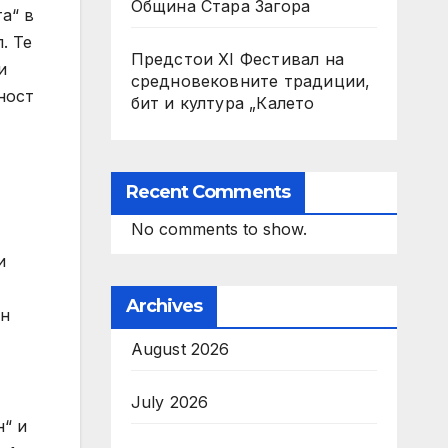
Община Стара Загора
а“ в
. Те
Предстои XI Фестивал на
и
средновековните традиции,
ност
бит и култура „Калето
Recent Comments
No comments to show.
и
Archives
ен
August 2026
July 2026
н“ и