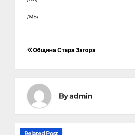
/МБ/
Община Стара Загора
Post
navigation
By
admin
Related Post