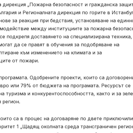
а дирекция „Пожарна безопасност и гражданска защит
гария и Регионалната дирекция по горите в Истанбул
ове за реакция при бедствия, установяване на единн
имодействие между институциите за пожарна безопас
се подкрепя доставянето на специализирана техника,
огат да се правят в обучения за подобряване на
птиране към изменението на климата и за
ците от пожари.
 програмата. Одобрените проекти, които са договорен
 евро или 79% от бюджета на програмата. Ресурсът се
а туризма и конкурентоспособността, както и за зел
 регион.
които са в процес на договаряне по двете приключили
оритет 1 „Щадящ околната среда трансграничен регио