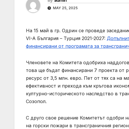
By
admin
MAY 25, 2025
На 15 май в гр. Одрин се проведе заседа
VI-A България – Турция 2021-2027:
Допълнит
финансирани от програмата за трансгранич
Членовете на Комитета одобриха наддогов
това ще бъдат финансирани 7 проекта от р
ресурс от 3,5 млн. евро. Пет от тях са на
ефективност и прехода към кръгова иконом
културно-историческото наследство в тран
Созопол.
С друго свое решение Комитетът одобри на
на горски пожари в трансграничния регион