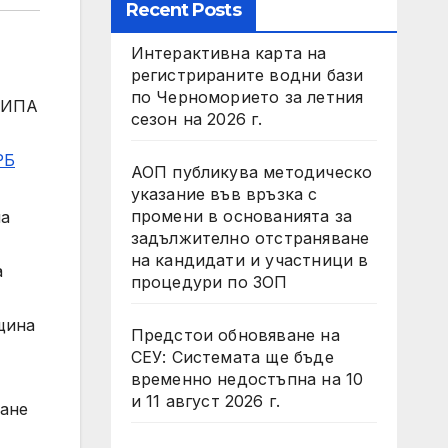
Recent Posts
Интерактивна карта на
регистрираните водни бази
по Черноморието за летния
г-ИПА
сезон на 2026 г.
РБ
АОП публикува методическо
указание във връзка с
промени в основанията за
на
задължително отстраняване
на кандидати и участници в
а
процедури по ЗОП
щина
Предстои обновяване на
СЕУ: Системата ще бъде
временно недостъпна на 10
и 11 август 2026 г.
ване