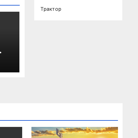
Трактор
 ще