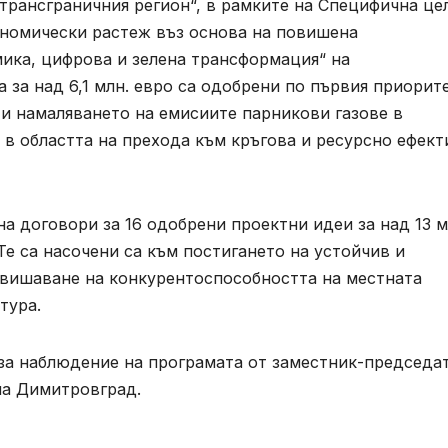
трансграничния регион“, в рамките на Специфична цел
номически растеж въз основа на повишена
ика, цифрова и зелена трансформация“ на
 за над 6,1 млн. евро са одобрени по първия приорите
 и намаляването на емисиите парникови газове в
а в областта на прехода към кръгова и ресурсно ефект
а договори за 16 одобрени проектни идеи за над 13 м
Те са насочени са към постигането на устойчив и
вишаване на конкурентоспособността на местната
тура.
за наблюдение на програмата от заместник-председа
на Димитровград.