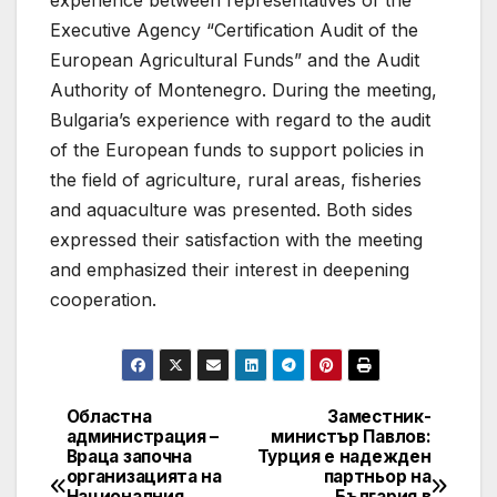
Executive Agency “Certification Audit of the
European Agricultural Funds” and the Audit
Authority of Montenegro. During the meeting,
Bulgaria’s experience with regard to the audit
of the European funds to support policies in
the field of agriculture, rural areas, fisheries
and aquaculture was presented. Both sides
expressed their satisfaction with the meeting
and emphasized their interest in deepening
cooperation.
Областна
Заместник-
Post
администрация –
министър Павлов:
Враца започна
Турция е надежден
navigation
организацията на
партньор на
Националния
България в