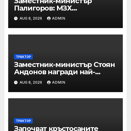
Заместник-министър
Палигоров: МЗХ
предприема комплекс от
AUG 8, 2026
ADMIN
мерки за възстановяване на
горите от съхненето и на
полезащитните пояси в
Североизточна България
ТРАКТОР
Заместник-министър Стоян
Андонов награди най-
заслужилите спортисти на
AUG 8, 2026
ADMIN
ОСК “Левски”
ТРАКТОР
Започват кръстосаните