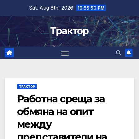
Skip
Sat. Aug 8th, 2026
10:55:51 PM
to
content
Трактор
ТРАКТОР
Работна среща за
обмяна на опит
между
представители на