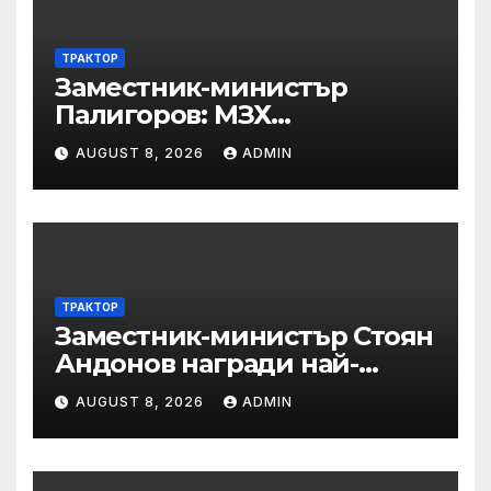
ТРАКТОР
Заместник-министър
Палигоров: МЗХ
предприема комплекс от
AUGUST 8, 2026
ADMIN
мерки за възстановяване
на горите от съхненето и на
полезащитните пояси в
Североизточна България
ТРАКТОР
Заместник-министър Стоян
Андонов награди най-
заслужилите спортисти на
AUGUST 8, 2026
ADMIN
ОСК “Левски”