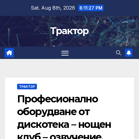
Skip
Sat. Aug 8th, 2026
8:11:28 PM
to
content
Трактор
ТРАКТОР
Професионално
оборудване от
дискотека – нощен
клуб – озвучение,