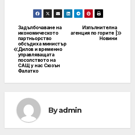
Задълбочаване на
Изпълнителна
Post
икономическото
агенция по горите |
партньорство
Новини
navigation
обсъдиха министър
Дилов и временно
управляващата
посолството на
САЩ у нас Сюзън
Фалатко
By
admin