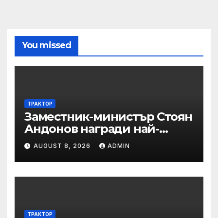
You missed
ТРАКТОР
Заместник-министър Стоян
Андонов награди най-
заслужилите спортисти на
AUGUST 8, 2026
ADMIN
ОСК “Левски”
ТРАКТОР