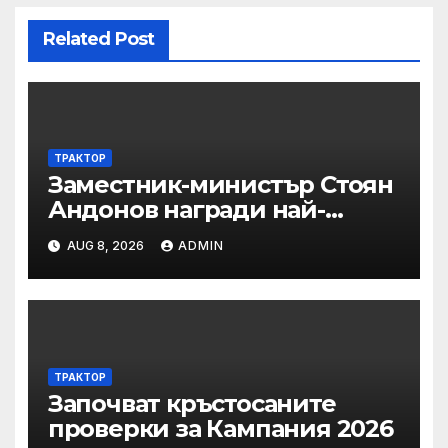
Related Post
ТРАКТОР
Заместник-министър Стоян
Андонов награди най-
заслужилите спортисти на
AUG 8, 2026
ADMIN
ОСК “Левски”
ТРАКТОР
Започват кръстосаните
проверки за Кампания 2026