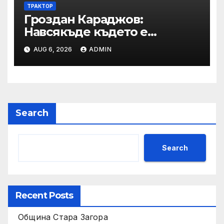
ТРАКТОР
Гроздан Караджов:
Навсякъде където е
възможна човешка грешка
AUG 6, 2026
ADMIN
в железницата, трябва да
има система за вторичен
контрол
Search
Search
Recent Posts
Община Стара Загора