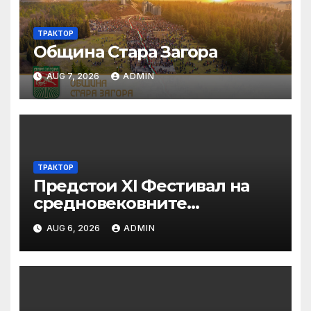
ТРАКТОР
Община Стара Загора
AUG 7, 2026
ADMIN
ТРАКТОР
Предстои XI Фестивал на
средновековните
традиции, бит и култура
AUG 6, 2026
ADMIN
„Калето