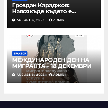
Гроздан Караджов:
Навсякъде където е
възможна човешка грешка
AUGUST 6, 2026
ADMIN
в железницата, трябва да
има система за вторичен
контрол
ТРАКТОР
МЕЖДУНАРОДЕН ДЕН НА
МИГРАНТА – 18 ДЕКЕМВРИ
AUGUST 6, 2026
ADMIN