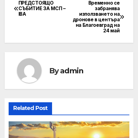
ПРЕДСТОЯЩО
Временно се
Post
СЪБИТИЕ ЗА МСП –
забранява
IBA
използването на
navigation
дронове в центъра
на Благоевград на
24 май
By
admin
Related Post