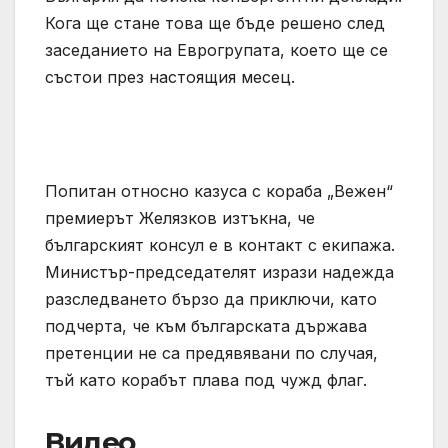
Кога ще стане това ще бъде решено след
заседанието на Еврогрупата, което ще се
състои през настоящия месец.
Попитан относно казуса с кораба „Вежен“
премиерът Желязков изтъкна, че
българският консул е в контакт с екипажа.
Министър-председателят изрази надежда
разследването бързо да приключи, като
подчерта, че към българската държава
претенции не са предявявани по случая,
тъй като корабът плава под чужд флаг.
Видео