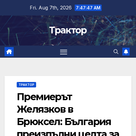
Skip
Fri. Aug 7th, 2026
7:47:48 AM
to
content
Трактор
ТРАКТОР
Премиерът
Желязков в
Брюксел: България
преизпълни целта за