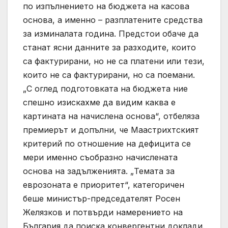
по изпълнението на бюджета на касова
основа, а именно – разплатените средства
за изминалата година. Предстои обаче да
станат ясни данните за разходите, които
са фактурирани, но не са платени или тези,
които не са фактурирани, но са поемани.
„С оглед подготовката на бюджета ние
спешно изискахме да видим каква е
картината на начислена основа“, отбеляза
премиерът и допълни, че Маастрихтският
критерий по отношение на дефицита се
мери именно съобразно начислената
основа на задълженията. „Темата за
еврозоната е приоритет“, категоричен
беше министър-председателят Росен
Желязков и потвърди намерението на
България да поиска конвергентни доклади.