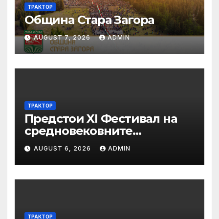
ТРАКТОР
Община Стара Загора
AUGUST 7, 2026
ADMIN
ТРАКТОР
Предстои XI Фестивал на
средновековните
традиции, бит и култура
AUGUST 6, 2026
ADMIN
„Калето
ТРАКТОР