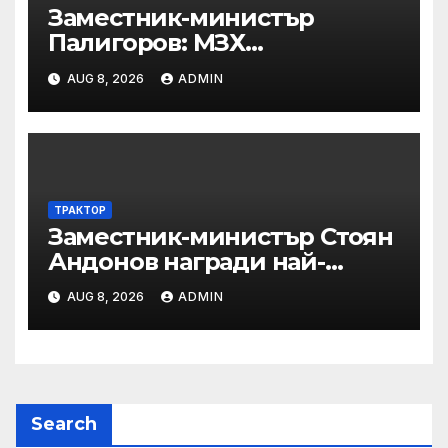
Заместник-министър
Палигоров: МЗХ
предприема комплекс от
AUG 8, 2026
ADMIN
мерки за възстановяване на
горите от съхненето и на
полезащитните пояси в
Североизточна България
ТРАКТОР
Заместник-министър Стоян
Андонов награди най-
заслужилите спортисти на
AUG 8, 2026
ADMIN
ОСК “Левски”
Search