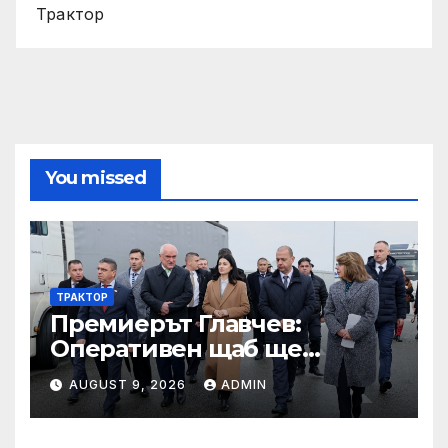
Трактор
You missed
ТРАКТОР
Премиерът Главчев:
Оперативен щаб ще
реорганизира структурите
AUGUST 9, 2026
ADMIN
по границата, за да сме
готови за Шенген