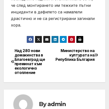
че след монтирането им тежките пътни
инциденти в дефилето са намалели
драстично и не са регистрирани загинали
хора.
Над 280 нови
Министерство на
Post
домакинства в
културата на
Благоевград ще
Република България
navigation
преминат към
екологично
отопление
By
admin