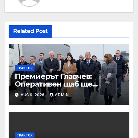
Related Post
ТРАКТОР
Премиерът Главчев:
Оперативен щаб ще
реорганизира структурите
AUG 9, 2026
ADMIN
по границата, за да сме
готови за Шенген
ТРАКТОР