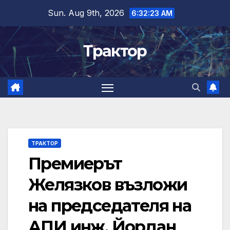
Skip
Sun. Aug 9th, 2026
6:32:24 AM
to
content
Трактор
ТРАКТОР
Премиерът
Желязков възложи
на председателя на
АПИ инж. Йордан