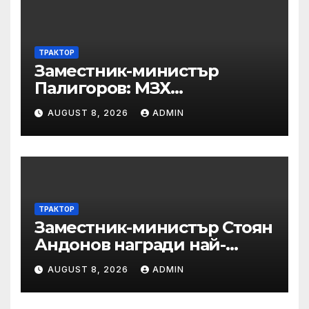
ТРАКТОР
Заместник-министър
Палигоров: МЗХ
предприема комплекс от
AUGUST 8, 2026
ADMIN
мерки за възстановяване
на горите от съхненето и на
полезащитните пояси в
Североизточна България
ТРАКТОР
Заместник-министър Стоян
Андонов награди най-
заслужилите спортисти на
AUGUST 8, 2026
ADMIN
ОСК “Левски”