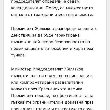
председателят определи, е седем
календарни дни. Повод са множеството
сигнали от граждани и местните власти.
Премиерът Желязков разпореди спешните
действия, за да бъде гарантирана
възможно най-скоро безопасността на
преминаващите автомобили и хора през
тунела.
Министър-председателят Желязков
възложи също и подмяна на липсващите
или компрометирани разделителни
колчета през Кресненското дефиле.
Премиерът посочи, че ефективността на
гъвкавите ограничители е доказана през
последните години и статистиката сочи,