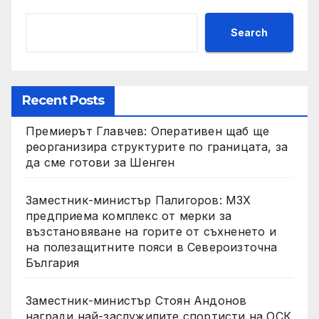
Search
Recent Posts
Премиерът Главчев: Оперативен щаб ще
реорганизира структурите по границата, за
да сме готови за Шенген
Заместник-министър Палигоров: МЗХ
предприема комплекс от мерки за
възстановяване на горите от съхненето и
на полезащитните пояси в Североизточна
България
Заместник-министър Стоян Андонов
награди най-заслужилите спортисти на ОСК