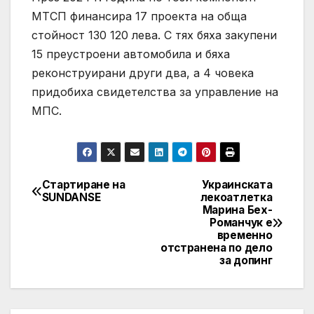
МТСП финансира 17 проекта на обща
стойност 130 120 лева. С тях бяха закупени
15 преустроени автомобила и бяха
реконструирани други два, а 4 човека
придобиха свидетелства за управление на
МПС.
Стартиране на
Украинската
Post
SUNDANSE
лекоатлетка
Марина Бех-
navigation
Романчук е
временно
отстранена по дело
за допинг