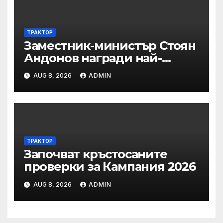
Североизточна България
ТРАКТОР
Заместник-министър Стоян
Андонов награди най-
заслужилите спортисти на
AUG 8, 2026
ADMIN
ОСК “Левски”
ТРАКТОР
Започват кръстосаните
проверки за Кампания 2026
AUG 8, 2026
ADMIN