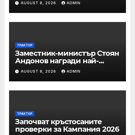
AUGUST 8, 2026
ADMIN
мерки за възстановяване
на горите от съхненето и на
полезащитните пояси в
Североизточна България
ТРАКТОР
Заместник-министър Стоян
Андонов награди най-
заслужилите спортисти на
AUGUST 8, 2026
ADMIN
ОСК “Левски”
ТРАКТОР
Започват кръстосаните
проверки за Кампания 2026