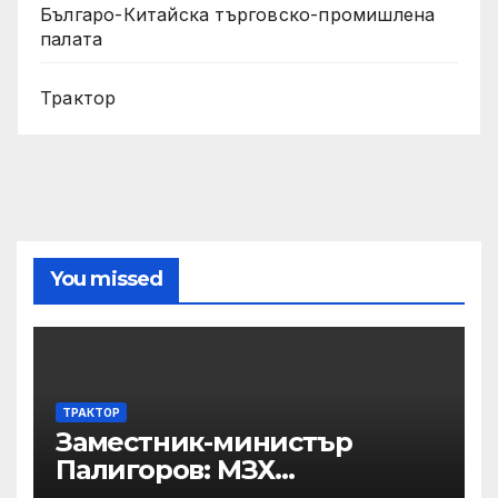
Българо-Китайска търговско-промишлена
палата
Трактор
You missed
ТРАКТОР
Заместник-министър
Палигоров: МЗХ
предприема комплекс от