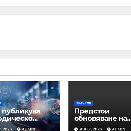
Р
ТРАКТОР
 публикува
Предстои
одическо
обновяване на
зание във
СЕУ: Системата
, 2026
ADMIN
AUG 7, 2026
ADMIN