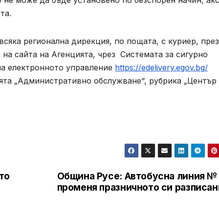
 не може да бъде установено по безспорен начин, ак
та.
всяка регионална дирекция, по пощата, с куриер, през
 на сайта на Агенцията, чрез Системата за сигурно
на електронното управление
https://edelivery.egov.bg/
ята „Административно обслужване“, рубрика „Център 
то
Община Русе: Автобусна линия № 
променя празничното си разписан