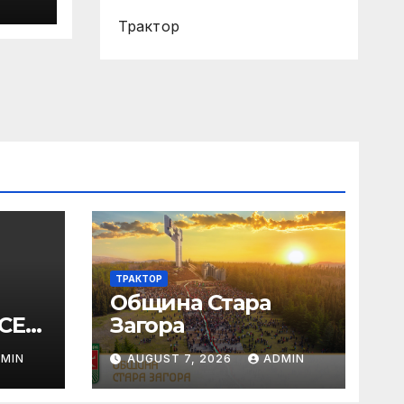
Трактор
ТРАКТОР
Община Стара
СЕУ:
Загора
бъде
MIN
AUGUST 7, 2026
ADMIN