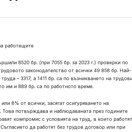
 на работещите
ршили 8520 бр. (при 7055 бр. за 2023 г.) проверки по
трудовото законодателство от всички 49 858 бр. Най-
труда – 3317, а 1411 бр. са по възникването на трудов
о им и 889 бр. са по работното време.
, или 8% от всички, засягат осигуряването на
д. Това потвърждава и наблюдаваната през годините
равят компромис с условията на труд, в които работят
 Съгласието да работят без трудов договор или при