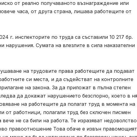
ниско от реално получаваното възнаграждение или
повече часа, от друга страна, лишава работещите от
24 г. инспекторите по труда са съставили 10 217 бр.
и нарушения. Сумата на влезлите в сила наказателни
рушаване на трудовите права работещите да подават
работните си места, и да съдействат на контролните
прилагане на закона. За да приложат в пълна степен
следва да докажат нарушението безспорно, което в н
овяване на работещите да полагат труд в момента на
и от работници, полагали труд без сключен писмен
вече не са били на работа. Те изразяват недоволство
дово правоотношение Това обаче е извън правомощият