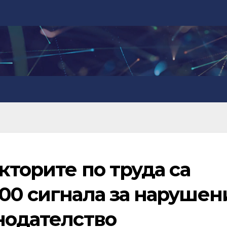
кторите по труда са
00 сигнала за нарушен
нодателство