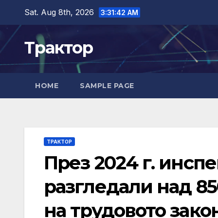
Skip
Sat. Aug 8th, 2026
3:31:43 AM
to
content
Трактор
HOME
SAMPLE PAGE
ТРАКТОР
През 2024 г. инспе
разгледали над 85
на трудовото зако