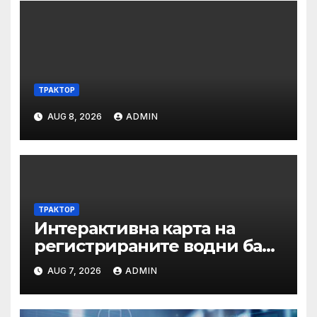
ТРАКТОР
AUG 8, 2026
ADMIN
ТРАКТОР
Интерактивна карта на
регистрираните водни бази
по Черноморието за летния
AUG 7, 2026
ADMIN
сезон на 2026 г.