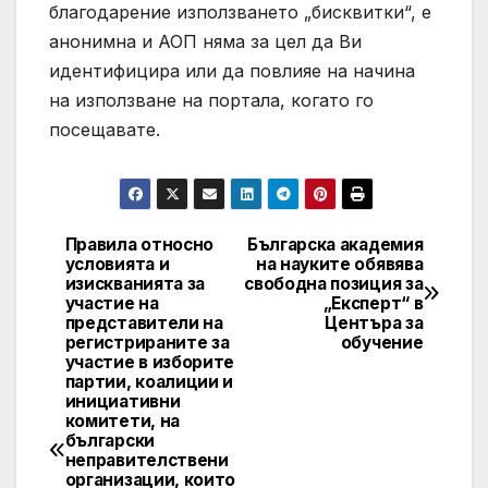
благодарение използването „бисквитки“, е
анонимна и АОП няма за цел да Ви
идентифицира или да повлияе на начина
на използване на портала, когато го
посещавате.
Правила относно
Българска академия
Post
условията и
на науките обявява
изискванията за
свободна позиция за
navigation
участие на
„Експерт“ в
представители на
Центъра за
регистрираните за
обучение
участие в изборите
партии, коалиции и
инициативни
комитети, на
български
неправителствени
организации, които