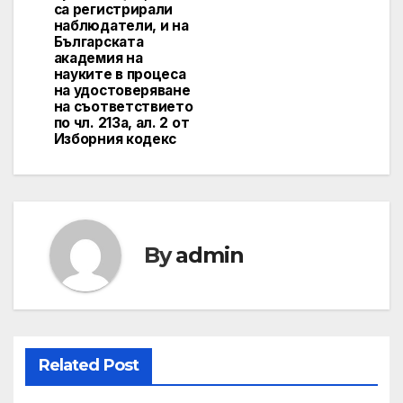
са регистрирали
наблюдатели, и на
Българската
академия на
науките в процеса
на удостоверяване
на съответствието
по чл. 213а, ал. 2 от
Изборния кодекс
By
admin
Related Post