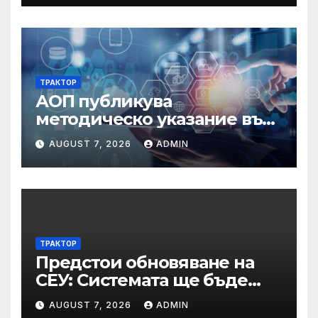
ТРАКТОР
АОП публикува
методическо указание във
връзка с промени в
AUGUST 7, 2026
ADMIN
основанията за
задължително
отстраняване на кандидати
и участници в процедури
по ЗОП
ТРАКТОР
Предстои обновяване на
СЕУ: Системата ще бъде
временно недостъпна на 10
AUGUST 7, 2026
ADMIN
и 11 август 2026 г.