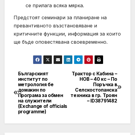
се прилага всяка мярка.
Предстоят семинари за планиране на
превантивното възстановяване и
критичните функции, информация за които
ще бъде оповестявана своевременно.
Българският
Трактор с Кабина –
Post
институт по
НОВ – 40 кс – По
метрология бе
Поръчка в
navigation
домакин по
Селскостопанска
Програма за обмен
техника в гр. Троян
на служители
– ID38791482
(Exchange of officials
programme)