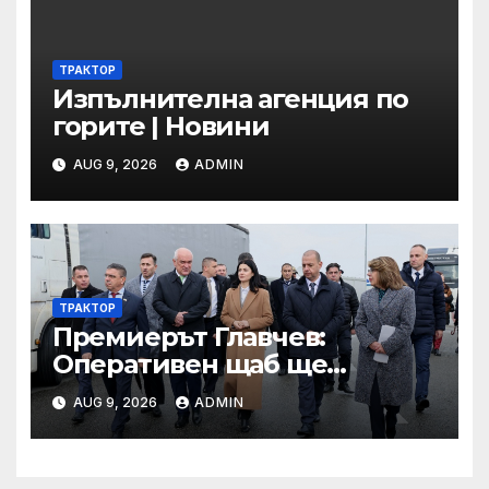
ТРАКТОР
Изпълнителна агенция по
горите | Новини
AUG 9, 2026
ADMIN
ТРАКТОР
Премиерът Главчев:
Оперативен щаб ще
реорганизира структурите
AUG 9, 2026
ADMIN
по границата, за да сме
готови за Шенген