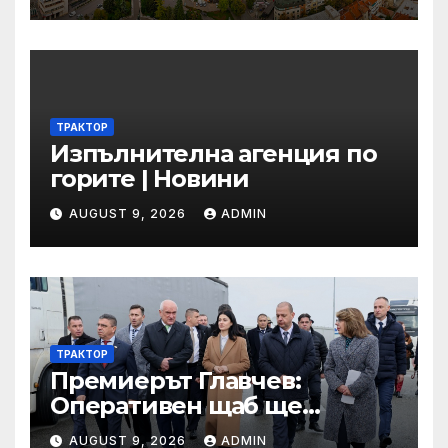
ТРАКТОР
Изпълнителна агенция по
горите | Новини
AUGUST 9, 2026
ADMIN
ТРАКТОР
Премиерът Главчев:
Оперативен щаб ще
реорганизира структурите
AUGUST 9, 2026
ADMIN