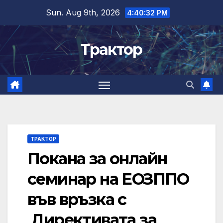
Skip
Sun. Aug 9th, 2026
4:40:33 PM
to
content
Трактор
ТРАКТОР
Покана за онлайн
семинар на ЕОЗППО
във връзка с
Директивата за