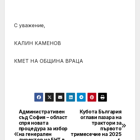
С уважение,
КАЛИН КАМЕНОВ
КМЕТ НА ОБЩИНА ВРАЦА
Административен
Кубота България
Post
съд София – област
оглави пазара на
спря новата
трактори за
navigation
процедура за избор
първото
на генерален
тримесечие на 2025
директор на БНТ в
г.