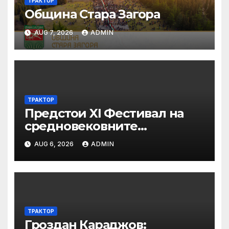
ТРАКТОР
Община Стара Загора
AUG 7, 2026
ADMIN
ТРАКТОР
Предстои XI Фестивал на
средновековните
традиции, бит и култура
AUG 6, 2026
ADMIN
„Калето
ТРАКТОР
Гроздан Караджов: