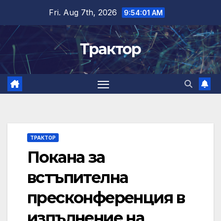
Skip
Fri. Aug 7th, 2026
9:54:01 AM
to
content
Трактор
ТРАКТОР
Покана за
встъпителна
пресконференция в
изпълнение на