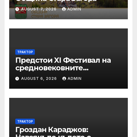
AUGUST 7, 2026
ADMIN
ТРАКТОР
Предстои XI Фестивал на
средновековните
традиции, бит и култура
AUGUST 6, 2026
ADMIN
„Калето
ТРАКТОР
Гроздан Караджов: