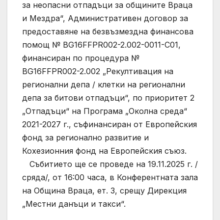
за неопасни отпадъци за общините Враца
и Мездра“, Административен договор за
предоставяне на безвъзмездна финансова
помощ № BG16FFPR002-2.002-0011-C01,
финансиран по процедура №
BG16FFPR002-2.002 „Рекултивация на
регионални депа / клетки на регионални
депа за битови отпадъци“, по приоритет 2
„Отпадъци“ на Програма „Околна среда“
2021-2027 г., съфинансиран от Европейския
фонд за регионално развитие и
Кохезионния фонд на Европейския съюз.
Събитието ще се проведе на 19.11.2025 г. /
сряда/, от 16:00 часа, в Конферентната зала
на Община Враца, ет. 3, срещу Дирекция
„Местни данъци и такси“.