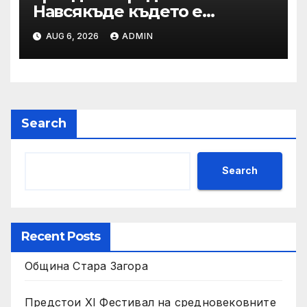
Навсякъде където е
възможна човешка грешка
AUG 6, 2026
ADMIN
в железницата, трябва да
има система за вторичен
контрол
Search
Search
Recent Posts
Община Стара Загора
Предстои XI Фестивал на средновековните