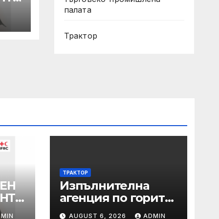
палата
Трактор
ТРАКТОР
ЕН
Изпълнителна
АНТА
агенция по горите
| Новини
DMIN
AUGUST 6, 2026
ADMIN