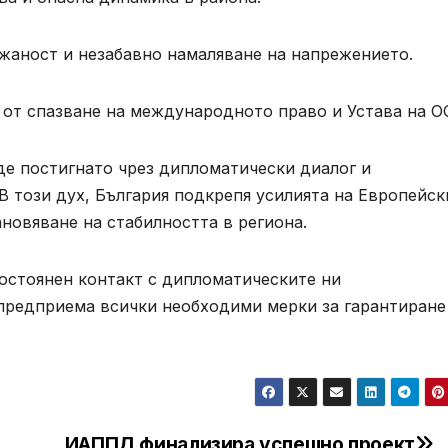
аност и незабавно намаляване на напрежението.
 от спазване на международното право и Устава на О
де постигнато чрез дипломатически диалог и
 В този дух, България подкрепя усилията на Европейск
новяване на стабилността в региона.
остоянен контакт с дипломатическите ни
 предприема всички необходими мерки за гарантиране
ИАППД финализира успешно проект