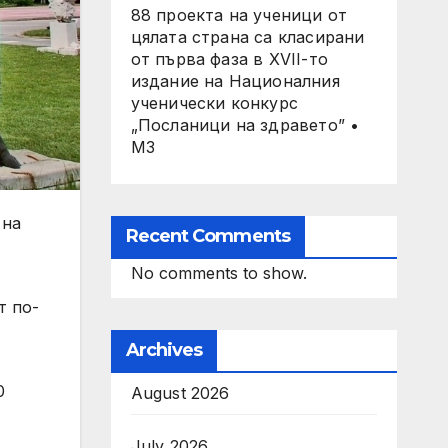
88 проекта на ученици от
цялата страна са класирани
от първа фаза в XVII-то
издание на Националния
ученически конкурс
„Посланици на здравето” •
МЗ
 на
Recent Comments
No comments to show.
т по-
Archives
0
August 2026
July 2026