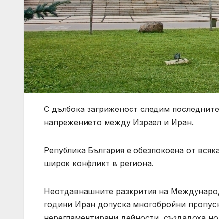
С дълбока загриженост следим последните 
напрежението между Израел и Иран.
Република България е обезпокоена от всяк
широк конфликт в региона.
Неотдавнашните разкрития на Международна
години Иран допуска многобройни пропуск
нерегламентирани дейности, създадоха но