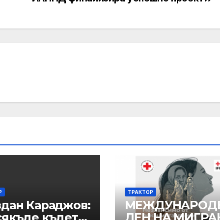
Р
ТРАКТОР
здан Караджов:
МЕЖДУНАРОД
сякъде където
ДЕН НА МИГРА