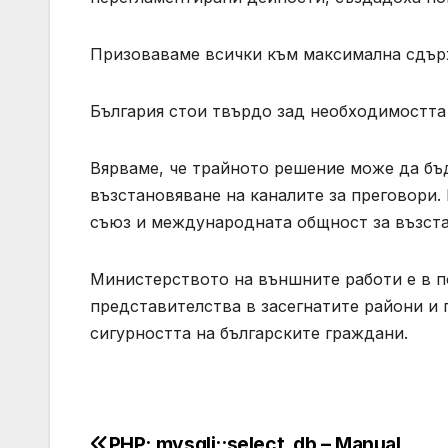
Призоваваме всички към максимална сдърж
България стои твърдо зад необходимостта
Вярваме, че трайното решение може да бъ
възстановяване на каналите за преговори.
съюз и международната общност за възста
Министерството на външните работи е в п
представителства в засегнатите райони и
сигурността на българските граждани.
PHP: mysqli::select_db – Manual