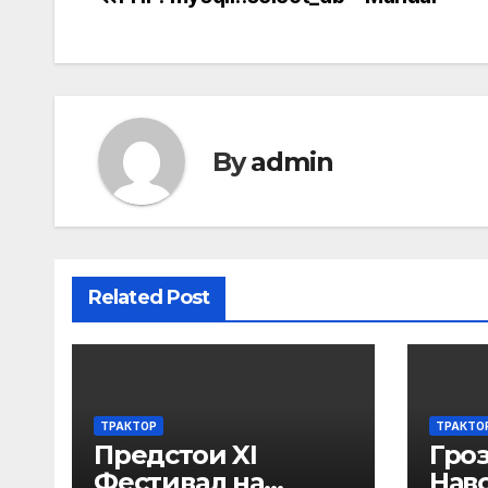
Post
navigation
By
admin
Related Post
ТРАКТОР
ТРАКТО
Предстои XI
Гро
Фестивал на
Нав