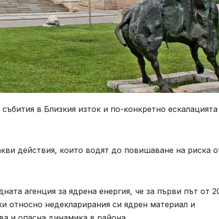
събития в Близкия изток и по-конкретно ескалацията
акви действия, които водят до повишаване на риска о
та агенция за ядрена енергия, че за първи път от 2
и относно недекларирания си ядрен материал и
ва и опасна динамика в района.